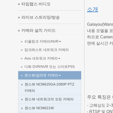
타임랩스 비디오
소개
라이브 스트리밍/방송
Galayou(W
카메라 설치 가이드
내용 모델을 포
하므로 Came
리올링크 카메라/NVR
면에 실시간 
암크레스트 네트워크 카메라
Axis 네트워크 카메라
다화 DVR/NVR 또는 스마트PSS
완스뷰/갈라유 카메라
완스뷰 NCM625GA 1080P PTZ
카메라
주요 특징은
완스뷰 네트워크의 모든 카메라
- 고해상도 2~
완스뷰 NCM621W
- RTSP 및 