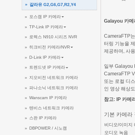
갈라유 G2,G6,G7,R2,Y4
포스캠 IP 카메라
Galayou 
TP-Link IP 카메라
CameraFT
로렉스 N910 시리즈 NVR
터링 기능을 제
히크비전 카메라/NVR
제공하며, 사용
D-Link IP 카메라
일부 Galayo
트렌드넷 IP 카메라
CameraFT
지오비전 네트워크 카메라
또는 로컬 디스
파나소닉 네트워크 카메라
인 영상 해상도
Wanscam IP 카메라
참고: IP 카
텐비스 네트워크 카메라
기본 카메라
스완 IP 카메라
비디오/이미지
DBPOWER / 시노캠
오디오 녹음