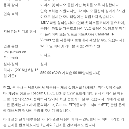
동작 감지
이미지 및 비디오 클립 기반 녹화를 모두 지원합니다
연속 녹화는 지원되지만, 각 비디오 클립의 길이가 2시간
연속 녹화
이므로 실시간 모니터링에는 적합하지 않습니다.
.MKV 파일 형식입니다. (인터넷 익스플로러가 필요하며,
동영상 파일을 다운로드하여 VLC 플레이어, 윈도우 미디
지원되는 비디오 형식
어 플레이어 또는 안드로이드/iOS용 CameraFTP
Viewer 앱을 사용하여 로컬에서 재생할 수도 있습니다.)
연결 유형
Wi-Fi 및 이더넷 케이블 지원; WPS 지원
PoE(Power on
아니요
Ethernet)
실내/실외
실내
최저가 (2016년 6월 15
$59.99 (C2W 가격은 99.99달러입니다)
일 기준)
참고:
본 문서는 제조사에서 제공하는 제품 설명서를 대체하기 위한 것이 아닙니
다. 제공된 정보는 Foscam C1, C1 Lite 및 C2W 모델에 대한 당사의 지식을 바탕
으로 작성되었으며, 정확하지 않거나 최신 정보가 아닐 수 있습니다. 카메라 관련
모든 문제는 제조사에 문의하시고, CameraFTP(클라우드 서비스/FTP) 관련 문제
에 대해서만 당사에 문의해 주시기 바랍니다.
아래 설정 단계 대부분은 카메라 관련 내용이며 매우 간단합니다. 이미 이러한 기
본 단계를 완료하셨다면 1단계와 2단계를 건너뛰셔도 됩니다.