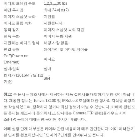
비디오 프레임 속도
1,2,3,...,30 fps
야간 투시경
최대 24피트(?)
이미지 스냅샷 녹화
지원됨
비디오 클립 녹화
지원됩니다.
동작 감지
이미지 스냅샷 녹화 지원
연속 녹화
이미지 녹화 지원
지원되는 비디오 형식
해당 사항 없음
연결 유형
와이파이 및 이더넷 케이블
PoE(Power on
아니요
Ethernet)
실내/실외
실내
최저가 (2016년 7월 1일
$64
기준)
참고:
본 문서는 제조사에서 제공하는 제품 설명서를 대체하기 위한 것이 아닙니
다. 제공된 정보는 Tenvis TZ100 및 IPRobot3 모델에 대한 당사의 지식을 바탕으
로 작성되었으며, 정확하지 않거나 최신 정보가 아닐 수 있습니다. 카메라 관련 모
든 문제는 제조사에 문의하시고, 당사에는 CameraFTP 관련(클라우드 서비
스/FTP) 문제에 대해서만 문의해 주시기 바랍니다.
아래 설정 단계 대부분은 카메라 관련 내용이며 매우 간단합니다. 이미 이러한 기
본 단계를 완료하셨다면 1단계와 2단계를 건너뛰셔도 됩니다.