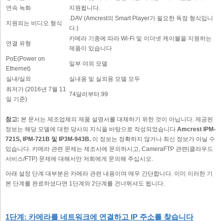
연속 녹화
지원됩니다.
.DAV (Amcrest의 Smart Player가 필요한 독점 형식입니
지원되는 비디오 형식
다.)
카메라 기종에 따라 Wi-Fi 및 이더넷 케이블을 지원하는
연결 유형
제품이 있습니다
PoE(Power on
일부 야외 모델
Ethernet)
실내/실외
실내용 및 실외용 모델 모두
최저가 (2016년 7월 11
74달러부터.99
일 기준)
참고:
본 문서는 제조업체의 제품 설명서를 대체하기 위한 것이 아닙니다. 제공된
정보는 해당 모델에 대한 당사의 지식을 바탕으로 작성되었습니다
Amcrest IPM-
721S, IPM-721B 및 IP3M-943B.
이 정보는 정확하지 않거나 최신 정보가 아닐 수
있습니다. 카메라 관련 문제는 제조사에 문의하시고, CameraFTP 관련(클라우드
서비스/FTP) 문제에 대해서만 저희에게 문의해 주십시오.
아래 설정 단계 대부분은 카메라 관련 내용이며 매우 간단합니다. 이미 이러한 기
본 단계를 완료하셨다면 1단계와 2단계를 건너뛰셔도 됩니다.
1단계: 카메라를 네트워크에 연결하고 IP 주소를 찾습니다