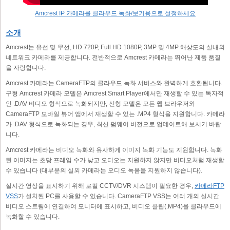
Amcrest IP 카메라를 클라우드 녹화/보기용으로 설정하세요
소개
Amcrest는 유선 및 무선, HD 720P, Full HD 1080P, 3MP 및 4MP 해상도의 실내외
네트워크 카메라를 제공합니다. 전반적으로 Amcrest 카메라는 뛰어난 제품 품질
을 자랑합니다.
Amcrest 카메라는 CameraFTP의 클라우드 녹화 서비스와 완벽하게 호환됩니다.
구형 Amcrest 카메라 모델은 Amcrest Smart Player에서만 재생할 수 있는 독자적
인 .DAV 비디오 형식으로 녹화되지만, 신형 모델은 모든 웹 브라우저와
CameraFTP 모바일 뷰어 앱에서 재생할 수 있는 .MP4 형식을 지원합니다. 카메라
가 .DAV 형식으로 녹화되는 경우, 최신 펌웨어 버전으로 업데이트해 보시기 바랍
니다.
Amcrest 카메라는 비디오 녹화와 유사하게 이미지 녹화 기능도 지원합니다. 녹화
된 이미지는 초당 프레임 수가 낮고 오디오는 지원하지 않지만 비디오처럼 재생할
수 있습니다 (대부분의 실외 카메라는 오디오 녹음을 지원하지 않습니다).
실시간 영상을 표시하기 위해 로컬 CCTV/DVR 시스템이 필요한 경우,
카메라FTP
VSS
가 설치된 PC를 사용할 수 있습니다. CameraFTP VSS는 여러 개의 실시간
비디오 스트림에 연결하여 모니터에 표시하고, 비디오 클립(.MP4)을 클라우드에
녹화할 수 있습니다.