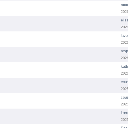
raco
202
eli
202
lav
202
resp
202
kath
202
cous
202
cous
202
Lan
202