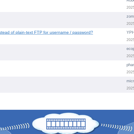
Robe
202
zomb
202
ead of plain-text FTP for username / password?
YPH
202
eco
202
pha
202
mic
202