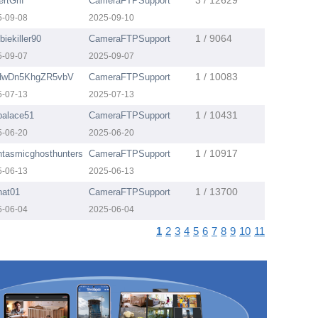
3 / 12629
rtGrif
CameraFTPSupport
5-09-08
2025-09-10
1 / 9064
iekiller90
CameraFTPSupport
5-09-07
2025-09-07
1 / 10083
wDn5KhgZR5vbV
CameraFTPSupport
5-07-13
2025-07-13
1 / 10431
palace51
CameraFTPSupport
5-06-20
2025-06-20
1 / 10917
ntasmicghosthunters
CameraFTPSupport
5-06-13
2025-06-13
1 / 13700
nat01
CameraFTPSupport
5-06-04
2025-06-04
1
2
3
4
5
6
7
8
9
10
11