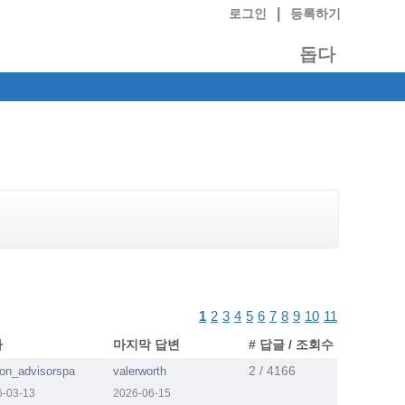
|
로그인
등록하기
돕다
1
2
3
4
5
6
7
8
9
10
11
가
마지막 답변
# 답글 / 조회수
2 / 4166
son_advisorspa
valerworth
6-03-13
2026-06-15