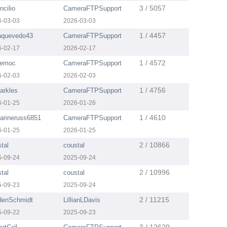
3 / 5057
ncilio
CameraFTPSupport
6-03-03
2026-03-03
1 / 4457
saquevedo43
CameraFTPSupport
6-02-17
2026-02-17
1 / 4572
eemoc
CameraFTPSupport
6-02-03
2026-02-03
1 / 4756
arkles
CameraFTPSupport
6-01-25
2026-01-26
1 / 4610
arineruss6851
CameraFTPSupport
6-01-25
2026-01-25
2 / 10866
tal
coustal
5-09-24
2025-09-24
2 / 10996
tal
coustal
5-09-23
2025-09-24
2 / 11215
denSchmidt
LillianLDavis
5-09-22
2025-09-23