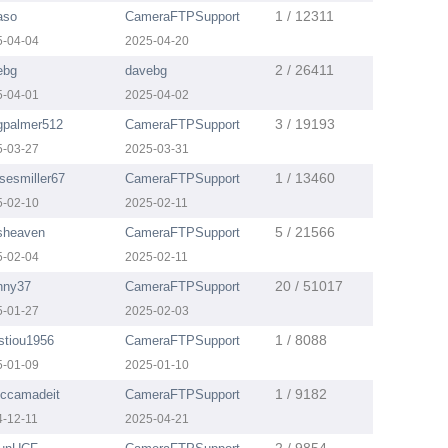
1 / 12311
aso
CameraFTPSupport
5-04-04
2025-04-20
2 / 26411
ebg
davebg
5-04-01
2025-04-02
3 / 19193
igpalmer512
CameraFTPSupport
5-03-27
2025-03-31
1 / 13460
sesmiller67
CameraFTPSupport
5-02-10
2025-02-11
5 / 21566
sheaven
CameraFTPSupport
5-02-04
2025-02-11
20 / 51017
nny37
CameraFTPSupport
5-01-27
2025-02-03
1 / 8088
stiou1956
CameraFTPSupport
5-01-09
2025-01-10
1 / 9182
eccamadeit
CameraFTPSupport
4-12-11
2025-04-21