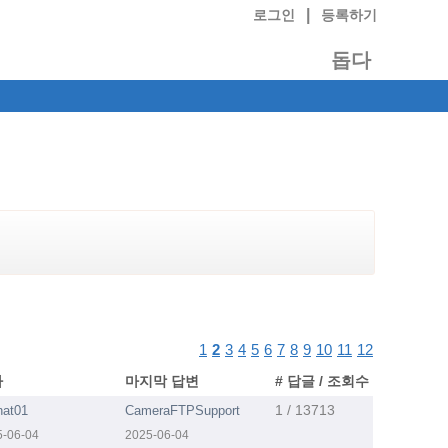
|
로그인
등록하기
돕다
1
2
3
4
5
6
7
8
9
10
11
12
가
마지막 답변
# 답글 / 조회수
1 / 13713
nat01
CameraFTPSupport
5-06-04
2025-06-04