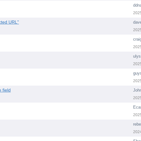
ddn
202
ected URL"
dav
202
cra
202
ulys
202
guy
202
 field
Joh
202
Eca
202
reb
202