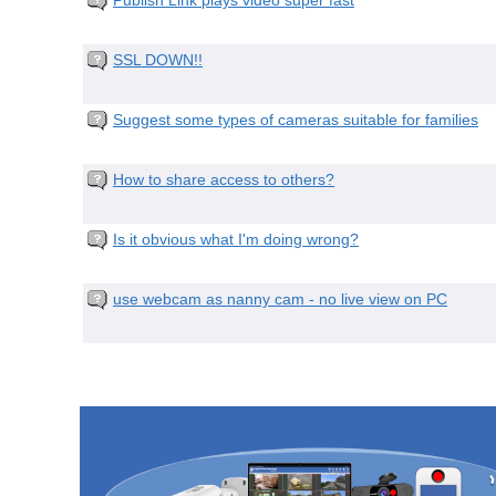
Publish Link plays video super fast
SSL DOWN!!
Suggest some types of cameras suitable for families
How to share access to others?
Is it obvious what I'm doing wrong?
use webcam as nanny cam - no live view on PC