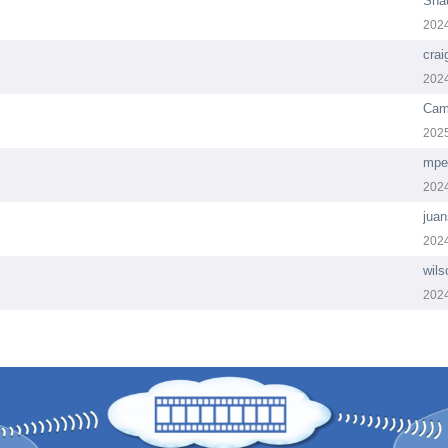
Sha
202
crai
202
Cam
202
mpe
202
jua
202
wil
202