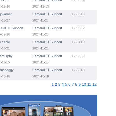
2 / 9854
unUCF
CameraFTPSupport
4-12-10
2024-12-13
1 / 8318
grwarner
CameraFTPSupport
4-11-27
2024-11-27
1 / 9302
eraFTPSupport
CameraFTPSupport
5-02-26
2024-11-25
1 / 8713
ccable
CameraFTPSupport
4-11-21
2024-11-21
1 / 9358
nsmurphy
CameraFTPSupport
4-11-15
2024-11-15
1 / 8810
sonspeggy
CameraFTPSupport
4-10-18
2024-10-18
1
2
3
4
5
6
7
8
9
10
11
12