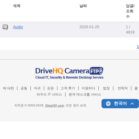
제목
날짜
답글/
조회
수
Audio
2026-01-25
1 /
4819
1
|
|
|
|
|
|
|
|
에 대한
공동
자귀
은둔
고객 후기
지원하다
법정
연락처
클
|
라우드 IT 서비스
원격 데스크톱 서비스
한국어
저작권 © 2003-
2026,
DriveHQ.com
, 모든 권리 보유.