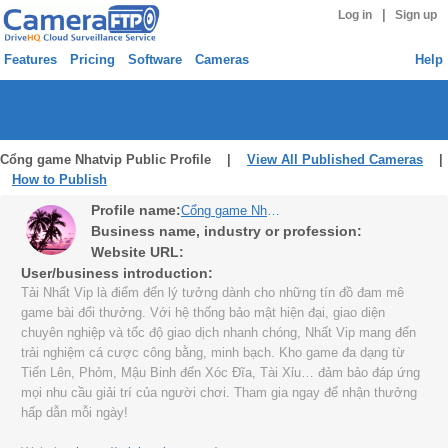
|
Log in
Sign up
Features
Pricing
Software
Cameras
Help
Cổng game Nhatvip Public Profile |
View All Published Cameras
|
How to Publish
Profile name:
Cổng game Nhatvip
Business name, industry or profession:
Website URL:
User/business introduction:
Tải Nhất Vip là điểm đến lý tưởng dành cho những tín đồ đam mê
game bài đổi thưởng. Với hệ thống bảo mật hiện đại, giao diện
chuyên nghiệp và tốc độ giao dịch nhanh chóng, Nhất Vip mang đến
trải nghiệm cá cược công bằng, minh bạch. Kho game đa dạng từ
Tiến Lên, Phỏm, Mậu Binh đến Xóc Đĩa, Tài Xỉu… đảm bảo đáp ứng
mọi nhu cầu giải trí của người chơi. Tham gia ngay để nhận thưởng
hấp dẫn mỗi ngày!