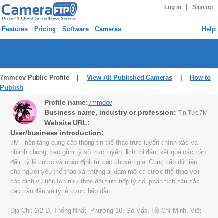
|
Log in
Sign up
Features
Pricing
Software
Cameras
Help
7mmdev Public Profile |
View All Published Cameras
|
How to
Publish
Profile name:
7mmdev
Business name, industry or profession:
Tin Tức 7M
Website URL:
User/business introduction:
7M - nền tảng cung cấp thông tin thể thao trực tuyến chính xác và
nhanh chóng, bao gồm tỷ số trực tuyến, lịch thi đấu, kết quả các trận
đấu, tỷ lệ cược và nhận định từ các chuyên gia. Cung cấp dữ liệu
cho người yêu thể thao và những ai đam mê cá cược thể thao với
các dịch vụ tiện ích như theo dõi trực tiếp tỷ số, phân tích sâu sắc
các trận đấu và tỷ lệ cược hấp dẫn.
Địa Chỉ: 2/2 Đ. Thống Nhất, Phường 16, Gò Vấp, Hồ Chí Minh, Việt