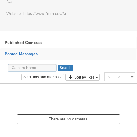
Nam
Website: https://www.7mm.dev//a
Published Cameras
Posted Messages
<
>
Stadiums and arenas
Sort by likes
There are no cameras.