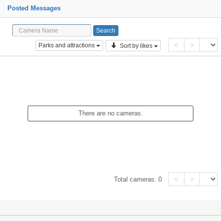
Posted Messages
<
>
Parks and attractions
Sort by likes
There are no cameras.
<
>
Total cameras:
0