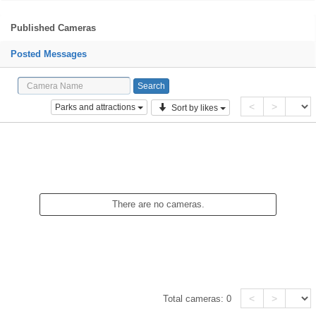
Published Cameras
Posted Messages
<
>
Parks and attractions
Sort by likes
There are no cameras.
<
>
Total cameras:
0