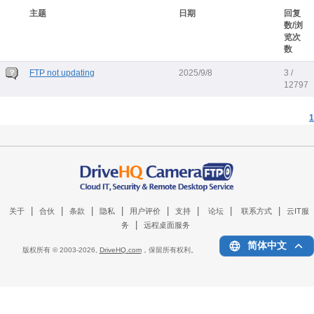
主题
日期
回复
数/浏
览次
数
FTP not updating
2025/9/8
3 /
12797
1
|
|
|
|
|
|
|
|
关于
合伙
条款
隐私
用户评价
支持
论坛
联系方式
云IT服
|
务
远程桌面服务
简体中文
版权所有 © 2003-
2026,
DriveHQ.com
，保留所有权利。