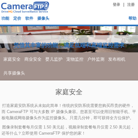
|
登录
注册
功能
定价
软件
摄像头
帮助
凭借其丰富的功能，满足低端和高端监控需求
家庭安全
商业安全
婴儿监护
宠物监控
户外监测
发布相机
共享摄像头
家庭安全
打造家庭安防系统从未如此简单！传统的安防系统需要您购买昂贵的硬件，
而 CameraFTP 可与大多数 IP 摄像头兼容。您甚至可以使用旧智能手机、平
板电脑或网络摄像头作为监控摄像头。只需几分钟，即可获得全方位保护。
图像录制套餐每月仅需 1.50 美元起，视频录制套餐每月仅需 2.50 美元起，
还等什么？立即使用 CameraFTP 保护您的家！