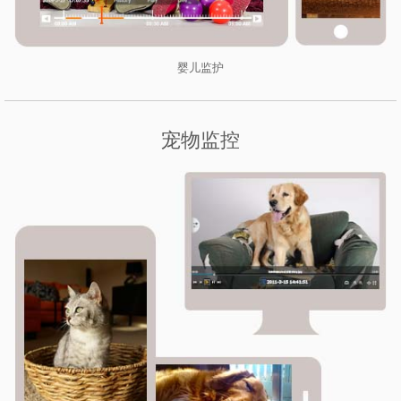
婴儿监护
宠物监控