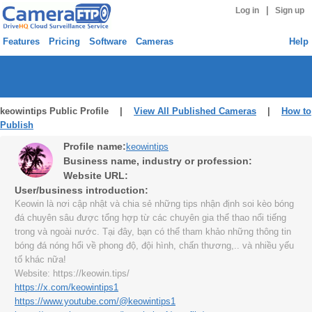
|
Log in
Sign up
Features
Pricing
Software
Cameras
Help
keowintips Public Profile |
View All Published Cameras
|
How to
Publish
Profile name:
keowintips
Business name, industry or profession:
Website URL:
User/business introduction:
Keowin là nơi cập nhật và chia sẻ những tips nhận định soi kèo bóng
đá chuyên sâu được tổng hợp từ các chuyên gia thể thao nổi tiếng
trong và ngoài nước. Tại đây, bạn có thể tham khảo những thông tin
bóng đá nóng hổi về phong độ, đội hình, chấn thương,.. và nhiều yếu
tố khác nữa!
Website: https://keowin.tips/
https://x.com/keowintips1
https://www.youtube.com/@keowintips1