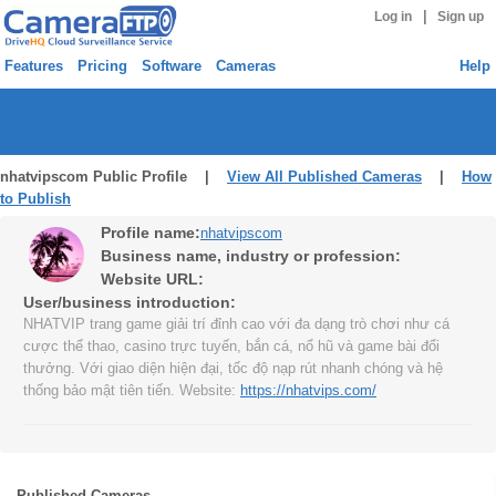
|
Log in
Sign up
Features
Pricing
Software
Cameras
Help
nhatvipscom Public Profile |
View All Published Cameras
|
How
to Publish
Profile name:
nhatvipscom
Business name, industry or profession:
Website URL:
User/business introduction:
NHATVIP trang game giải trí đỉnh cao với đa dạng trò chơi như cá
cược thể thao, casino trực tuyến, bắn cá, nổ hũ và game bài đổi
thưởng. Với giao diện hiện đại, tốc độ nạp rút nhanh chóng và hệ
thống bảo mật tiên tiến. Website:
https://nhatvips.com/
Published Cameras