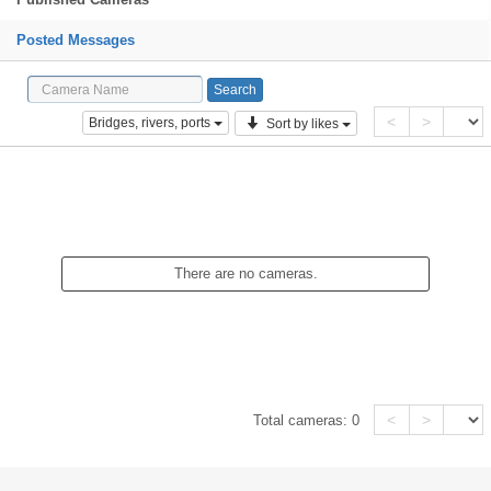
Posted Messages
<
>
Bridges, rivers, ports
Sort by likes
There are no cameras.
<
>
Total cameras:
0