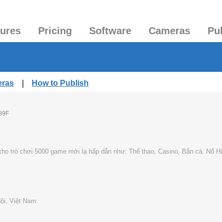
tures
Pricing
Software
Cameras
Pu
eras
|
How to Publish
89F
ho trò chơi 5000 game mới lạ hấp dẫn như: Thể thao, Casino, Bắn cá, Nổ H
Nội, Việt Nam