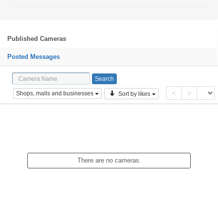
Published Cameras
Posted Messages
<
>
Shops, malls and businesses
Sort by likes
There are no cameras.