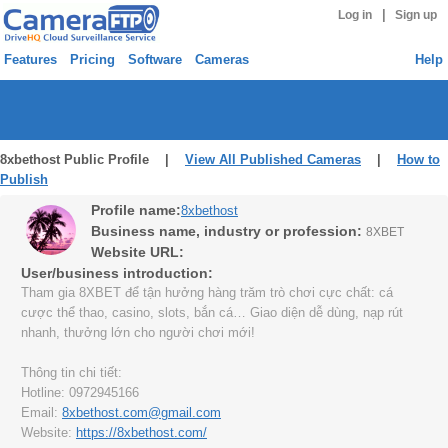
|
Log in
Sign up
Features
Pricing
Software
Cameras
Help
8xbethost Public Profile |
View All Published Cameras
|
How to
Publish
Profile name:
8xbethost
Business name, industry or profession:
8XBET
Website URL:
User/business introduction:
Tham gia 8XBET để tận hưởng hàng trăm trò chơi cực chất: cá
cược thể thao, casino, slots, bắn cá… Giao diện dễ dùng, nạp rút
nhanh, thưởng lớn cho người chơi mới!
Thông tin chi tiết:
Hotline: 0972945166
Email:
8xbethost.com@gmail.com
Website:
https://8xbethost.com/