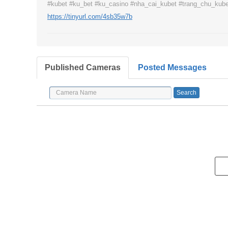
#kubet #ku_bet #ku_casino #nha_cai_kubet #trang_chu_kub
https://tinyurl.com/4sb35w7b
Published Cameras
Posted Messages