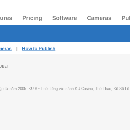
tures
Pricing
Software
Cameras
Pu
meras
|
How to Publish
UBET
lập từ năm 2005. KU BET nổi tiếng với sảnh KU Casino, Thể Thao, Xổ Số Lô