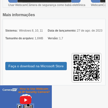
Usar WebcamCâmera de segurança como babá eletrônica
WebcamCâmer
Mais informações
Sistema:
Windows 8, 10, 11
Data de lançamento:
27 de ago. de 2023
Tamanho do arquivo:
1,6MB
Versão:
1,7
Faça o download na Microsoft Store