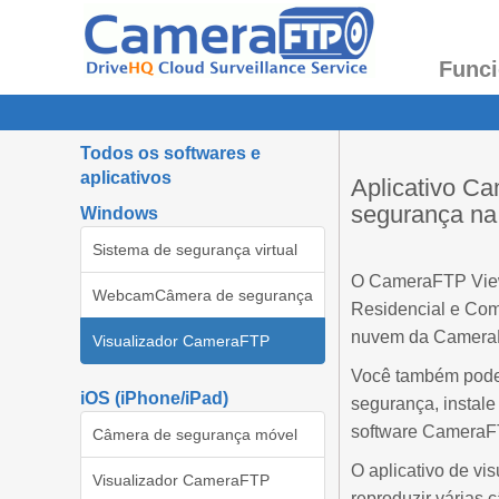
Funci
Todos os softwares e
aplicativos
Aplicativo C
segurança n
Windows
Sistema de segurança virtual
O CameraFTP Viewe
WebcamCâmera de segurança
Residencial e Com
nuvem da CameraFTP
Visualizador CameraFTP
Você também pode 
iOS (iPhone/iPad)
segurança, instal
software Camera
Câmera de segurança móvel
O aplicativo de vi
Visualizador CameraFTP
reproduzir várias