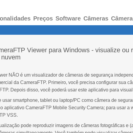
onalidades
Preços
Software
Câmeras
Câmera
ameraFTP Viewer para Windows - visualize ou
a nuvem
r NÃO é um visualizador de câmeras de segurança independen
ercial da CameraFTP. Primeiro, você precisa configurar sua 
. Depois disso, você poderá usar este aplicativo para visuali
usar smartphone, tablet ou laptop/PC como câmera de segura
e o aplicativo CameraFTP Mobile Security Camera; para usar a
FTP VSS.
sualização pode reproduzir imagens de câmeras fotográficas e (
 câmeras simultaneamente. Você também pode visualizar câmera