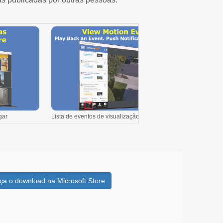
gar
Lista de eventos de visualização do Motion
Mon
ça o download na Microsoft Store