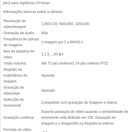
pés) para vigilância 24 horas
Informações básicas sobre a câmera
Resolução de
1280x720, 640x360, 320x180
vídeo/imagem
Gravação de áudio
Não
Frequência de upload
1 imagem por 5 a 86400 s
de imagens
taxa de quadros do
1,2,3,...,30 fps
vídeo
Visão noturna
Até 75 pés (exterior), 24 pés (interno PTZ)
Registro de
instantâneo de
Apoiado
imagem
Gravação de
Apoiado.
videoclipe
Detecção de
Compatível com gravação de imagens e vídeos
movimento
Suporta gravação de vídeo quando a sensibilidade de
Gravação contínua
movimento está definida em 100. Gravação de
imagem a 1 imagem/5s ou frequência inferior
Formato de vídeo