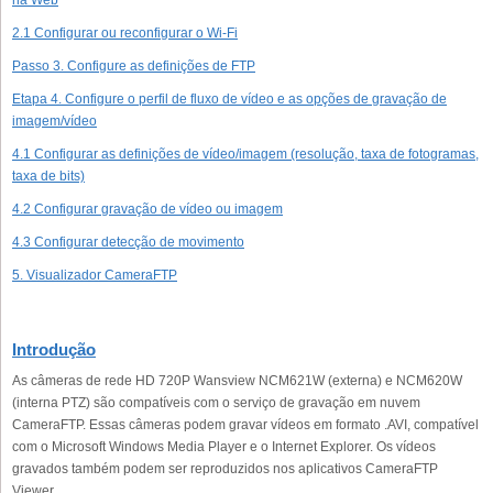
na Web
2.1 Configurar ou reconfigurar o Wi-Fi
Passo 3. Configure as definições de FTP
Etapa 4. Configure o perfil de fluxo de vídeo e as opções de gravação de
imagem/vídeo
4.1 Configurar as definições de vídeo/imagem (resolução, taxa de fotogramas,
taxa de bits)
4.2 Configurar gravação de vídeo ou imagem
4.3 Configurar detecção de movimento
5. Visualizador CameraFTP
Introdução
As câmeras de rede HD 720P Wansview NCM621W (externa) e NCM620W
(interna PTZ) são compatíveis com o serviço de gravação em nuvem
CameraFTP. Essas câmeras podem gravar vídeos em formato .AVI, compatível
com o Microsoft Windows Media Player e o Internet Explorer. Os vídeos
gravados também podem ser reproduzidos nos aplicativos CameraFTP
Viewer.