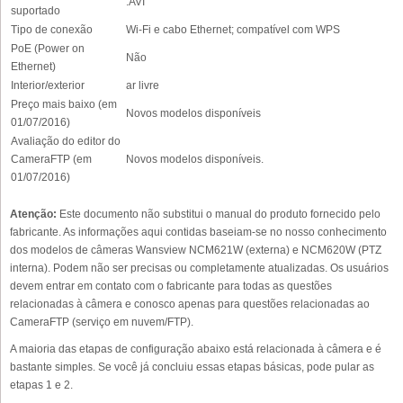
.AVI
suportado
Tipo de conexão
Wi-Fi e cabo Ethernet; compatível com WPS
PoE (Power on
Não
Ethernet)
Interior/exterior
ar livre
Preço mais baixo (em
Novos modelos disponíveis
01/07/2016)
Avaliação do editor do
CameraFTP (em
Novos modelos disponíveis.
01/07/2016)
Atenção:
Este documento não substitui o manual do produto fornecido pelo
fabricante. As informações aqui contidas baseiam-se no nosso conhecimento
dos modelos de câmeras Wansview NCM621W (externa) e NCM620W (PTZ
interna). Podem não ser precisas ou completamente atualizadas. Os usuários
devem entrar em contato com o fabricante para todas as questões
relacionadas à câmera e conosco apenas para questões relacionadas ao
CameraFTP (serviço em nuvem/FTP).
A maioria das etapas de configuração abaixo está relacionada à câmera e é
bastante simples. Se você já concluiu essas etapas básicas, pode pular as
etapas 1 e 2.