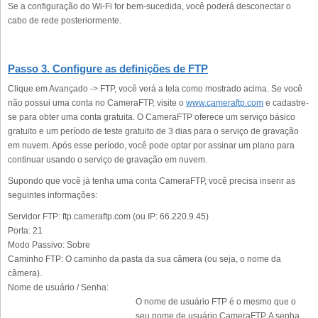
Se a configuração do Wi-Fi for bem-sucedida, você poderá desconectar o
cabo de rede posteriormente.
Passo 3. Configure as definições de FTP
Clique em Avançado -> FTP, você verá a tela como mostrado acima. Se você
não possui uma conta no CameraFTP, visite o
www.cameraftp.com
e cadastre-
se para obter uma conta gratuita. O CameraFTP oferece um serviço básico
gratuito e um período de teste gratuito de 3 dias para o serviço de gravação
em nuvem. Após esse período, você pode optar por assinar um plano para
continuar usando o serviço de gravação em nuvem.
Supondo que você já tenha uma conta CameraFTP, você precisa inserir as
seguintes informações:
Servidor FTP:
ftp.cameraftp.com (ou IP: 66.220.9.45)
Porta:
21
Modo Passivo:
Sobre
Caminho FTP:
O caminho da pasta da sua câmera (ou seja, o nome da
câmera).
Nome de usuário / Senha:
O nome de usuário FTP é o mesmo que o
seu nome de usuário CameraFTP. A senha