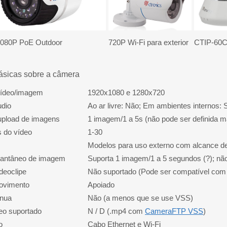
080P PoE Outdoor
720P Wi-Fi para exterior
CTIP-60
ásicas sobre a câmera
vídeo/imagem
1920x1080 e 1280x720
udio
Ao ar livre: Não; Em ambientes internos: 
upload de imagens
1 imagem/1 a 5s (não pode ser definida 
s do vídeo
1-30
Modelos para uso externo com alcance de
stantâneo de imagem
Suporta 1 imagem/1 a 5 segundos (?); nã
deoclipe
Não suportado (Pode ser compatível co
ovimento
Apoiado
ínua
Não (a menos que se use VSS)
eo suportado
N / D (.mp4 com
CameraFTP VSS
)
o
Cabo Ethernet e Wi-Fi