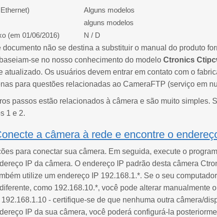
Ethernet)
Alguns modelos
alguns modelos
xo (em 01/06/2016)
N / D
 documento não se destina a substituir o manual do produto for
 baseiam-se no nosso conhecimento do modelo
Ctronics Ctip
 atualizado. Os usuários devem entrar em contato com o fabric
nas para questões relacionadas ao CameraFTP (serviço em n
iros passos estão relacionados à câmera e são muito simples. 
s 1 e 2.
onecte a câmera à rede e encontre o endereço
uções para conectar sua câmera. Em seguida, execute o program
dereço IP da câmera. O endereço IP padrão desta câmera Ctron
mbém utilize um endereço IP 192.168.1.*. Se o seu computador 
diferente, como 192.168.10.*, você pode alterar manualmente 
192.168.1.10 - certifique-se de que nenhuma outra câmera/disp
dereço IP da sua câmera, você poderá configurá-la posteriorme