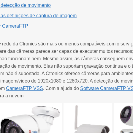
r detecção de movimento
r as definições de captura de imagem
or CameraFTP
 rede da Ctronics são mais ou menos compatíveis com o ser
ware das câmeras parece ser capaz de executar muitos recursos
não funcionam bem. Mesmo assim, as câmeras conseguem envia
ação de movimento. Elas não suportam gravação contínua e o
m não é suportada. A Ctronics oferece câmeras para ambientes
 imagem/vídeo de 1920x1080 e 1280x720. A detecção de movi
com
CameraFTP VSS
. Com a ajuda do
Software CameraFTP V
ara a nuvem.