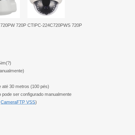
C720PW 720P
CTIPC-224C720PWS 720P
Sim(?)
manualmente)
 até 30 metros (100 pés)
o pode ser configurado manualmente
m
CameraFTP VSS
)