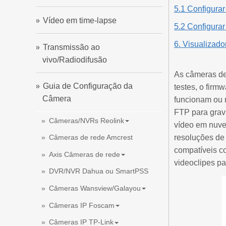
5.1 Configura
Vídeo em time-lapse
5.2 Configura
6. Visualizad
Transmissão ao
vivo/Radiodifusão
As câmeras de
Guia de Configuração da
testes, o firm
Câmera
funcionam ou 
FTP para grav
Câmeras/NVRs Reolink
vídeo em nuve
resoluções de
Câmeras de rede Amcrest
compatíveis 
Axis Câmeras de rede
videoclipes p
DVR/NVR Dahua ou SmartPSS
Câmeras Wansview/Galayou
Câmeras IP Foscam
Câmeras IP TP-Link