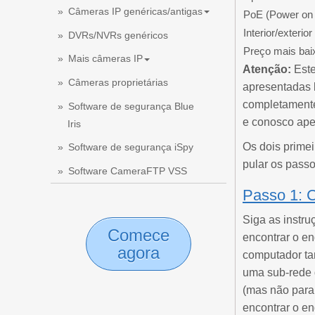
Câmeras IP genéricas/antigas
PoE (Power on 
Interior/exterior
DVRs/NVRs genéricos
Preço mais bai
Mais câmeras IP
Atenção:
Este
Câmeras proprietárias
apresentadas
completamente
Software de segurança Blue
e conosco ape
Iris
Os dois prime
Software de segurança iSpy
pular os passo
Software CameraFTP VSS
Passo 1: C
Siga as instr
Comece
encontrar o en
agora
computador ta
uma sub-rede 
(mas não para 
encontrar o en