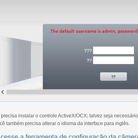
 precisa instalar o controle ActiveX/OCX; talvez seja necessár
ê também precisa alterar o idioma da interface para inglês.
Acesse a ferramenta de configuração da câme