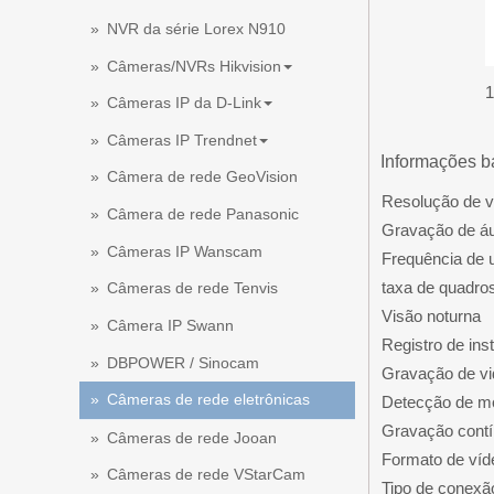
NVR da série Lorex N910
Câmeras/NVRs Hikvision
1
Câmeras IP da D-Link
Câmeras IP Trendnet
Informações b
Câmera de rede GeoVision
Resolução de 
Câmera de rede Panasonic
Gravação de á
Câmeras IP Wanscam
Frequência de 
taxa de quadro
Câmeras de rede Tenvis
Visão noturna
Câmera IP Swann
Registro de in
DBPOWER / Sinocam
Gravação de vi
Câmeras de rede eletrônicas
Detecção de m
Gravação cont
Câmeras de rede Jooan
Formato de víd
Câmeras de rede VStarCam
Tipo de conexã