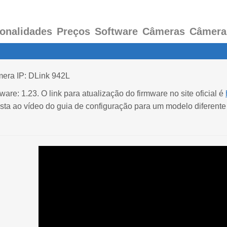
onalidades
Preços
Software
Câmeras
Câmera
era IP: DLink 942L
ware: 1.23. O link para atualização do firmware no site oficial é
sta ao vídeo do guia de configuração para um modelo diferente