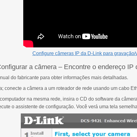
Configure câmeras IP da D-Link para gravação/
onfigurar a câmera – Encontre o endereço IP
ual do fabricante para obter informações mais detalhadas.
a; conecte a câmera a um roteador de rede usando um cabo Eth
 computador na mesma rede, insira o CD do software da câmera 
ecute o assistente de configuração. Você verá uma tela semelha