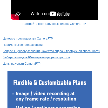
Настройте свои тарифные планы CameraFTP
Ценовые преимущества CameraFTP
Параметры ценообразования
Вопросы ценообразования, качества видео и пропускной способности
Выберите модель IP-камеры/видеорегистратора
Цены на услуги CameraFTP