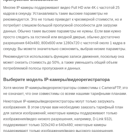
Многие IP-камеры поддерживают видео Full HD или 4K с частотой 25
кадров в секунду. Устанавливать такие высокие параметры не
рекомендуется. Это не только приведет к чрезмерной стоимости, но и
потребует слишком большой пропускной способности для загрузки
данных. Обычно такие высокие параметры не нужны. Если вам нужно
просто следить за гостиной или входной дверью, обычно достаточно
разрешения 640x480, 800x600 или 1280x720 с частотой около 1 кадра в
секунду. Вы можете значительно сэкономить, выбрав низкие параметры.
Рекомендуется использовать функцию записи движения, поскольку она
может снизить стоимость до 50%, а также уменьшить общий объем
потребляемой полосы пропускания и данных.
Выберите модель IP-камеры/видеорегистратора
Хотя многие IP-камеры/видеорегистраторы совместимы с CameraFTP, это
не означает, что они совместимы со всеми нашими тарифными планами.
Некоторые IP-камеры/видеорегистраторы могут только загружать
изображения. В этом случае вам необходимо заказать тарифный план
для записи изображений; некоторые камеры поддерживают только
изображения/видео низкого разрешения, например, D-Link 932L
поддерживает только 320x240 и 640x480; некоторые камеры
поддерживают только изображения/видео высокого разрешения,