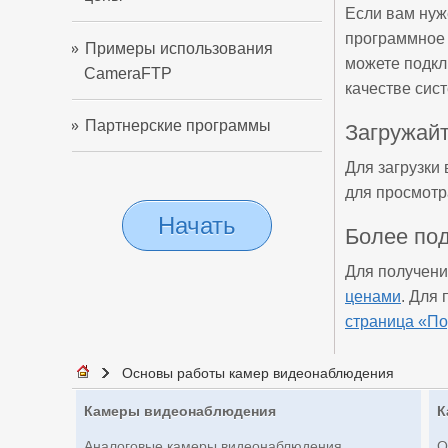
Если вам нуж
программное 
Примеры использования
можете подкл
CameraFTP
качестве сис
Партнерские программы
Загружайт
Для загрузки
для просмотр
Начать
Более по
Для получени
ценами
. Для
страница «П
Основы работы камер видеонаблюдения
Камеры видеонаблюдения
К
Аналоговые камеры видеонаблюдения
О