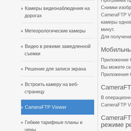
Программа пр
Снимки изобр
Камеры видеонаблюдения на
CameraFTP Vi
дорогах
камеры однов
минут.
Метеорологические камеры
Для получени
Видео в режиме замедленной
Мобильны
съемки
Приложение C
Вы можете ска
Решение для записи экрана
Приложения C
Встроить камеру на веб-
CameraFT
страницу
В операционн
CameraFTP Vi
CameraFTP Viewer
CameraFT
Гибкие тарифные планы и
режиме р
цены