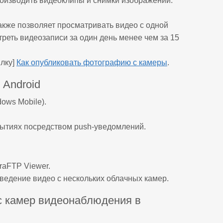
оизводить видеоклипы и снимки изображений.
акже позволяет просматривать видео с одной
еть видеозаписи за один день менее чем за 15
ылку]
Как опубликовать фотографию с камеры
.
 Android
ows Mobile).
ытиях посредством push-уведомлений.
raFTP Viewer.
едение видео с нескольких облачных камер.
с камер видеонаблюдения в