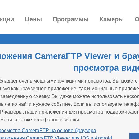
кции
Цены
Программы
Камеры
О
ожения CameraFTP Viewer и бр
просмотра вид
ладает очень мощными функциями просмотра. Вы можете п
льзуя как браузерное приложение, так и мобильные прило
 замедленную съемку. Вы даже можете использовать нескол
нь легко найти нужное событие. Если вы используете телеф
IP-камеры, наши приложения для просмотра поддерживают
мени, а также телефонные звонки.
росмотра CameraFTP на основе браузера
иложения CameraFTP Viewer для iOS и Android