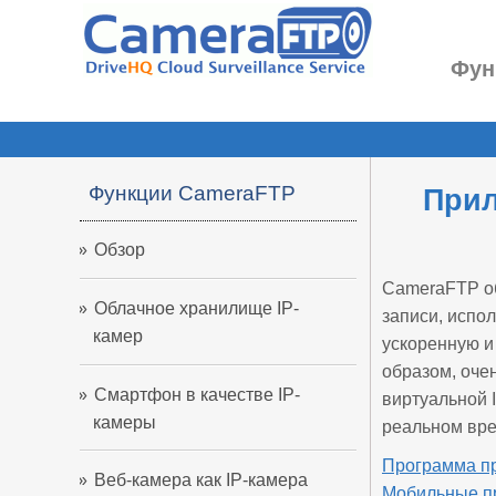
Фун
Функции CameraFTP
Прил
Обзор
CameraFTP об
Облачное хранилище IP-
записи, испо
камер
ускоренную и
образом, оче
Смартфон в качестве IP-
виртуальной 
камеры
реальном вре
Программа п
Веб-камера как IP-камера
Мобильные пр