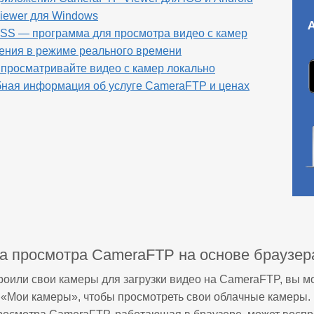
iewer для Windows
SS — программа для просмотра видео с камер
ения в режиме реального времени
 просматривайте видео с камер локально
ная информация об услуге CameraFTP и ценах
а просмотра CameraFTP на основе браузер
роили свои камеры для загрузки видео на CameraFTP, вы м
 «Мои камеры», чтобы просмотреть свои облачные камеры.