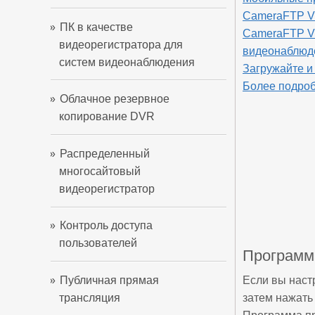
CameraFTP V
ПК в качестве
CameraFTP V
видеорегистратора для
видеонаблюд
систем видеонаблюдения
Загружайте и
Более подроб
Облачное резервное
копирование DVR
Распределенный
многосайтовый
видеорегистратор
Контроль доступа
пользователей
Программ
Если вы наст
Публичная прямая
затем нажать
трансляция