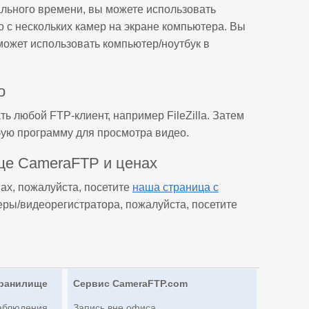
льного времени, вы можете использовать
с нескольких камер на экране компьютера. Вы
ожет использовать компьютер/ноутбук в
о
ь любой FTP-клиент, например FileZilla. Затем
ую программу для просмотра видео.
ще CameraFTP и ценах
х, пожалуйста, посетите
наша страница с
еры/видеорегистратора, пожалуйста, посетите
хранилище
Сервис CameraFTP.com
аблюдения
Запись вне офиса