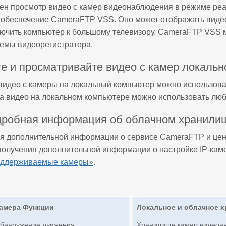
ен просмотр видео с камер видеонаблюдения в режиме реа
обеспечение CameraFTP VSS. Оно может отображать видео 
ючить компьютер к большому телевизору. CameraFTP VSS м
темы видеорегистратора.
е и просматривайте видео с камер локальн
 видео с камеры на локальный компьютер можно использоват
а видео на локальном компьютере можно использовать люб
дробная информация об облачном хранили
я дополнительной информации о сервисе CameraFTP и цена
 получения дополнительной информации о настройке IP-кам
оддерживаемые камеры»
.
амера Функции
Локальное и облачное 
бнаружение движения
Хранилище камер видеон