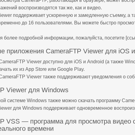
осмотра CameraFTP, работающая в браузере, может воспр
ажений воспроизводятся так же, как и видео.
ewer поддерживает ускоренную и замедленную съемку, а т
ременно до 16 пользователями. Вы можете быстро просмотр
я более подробной информации, пожалуйста, посетите [сс
е приложения CameraFTP Viewer для iOS и
ameraFTP Viewer доступно для iOS и Android (а также Wind
чать их из App Store или Google Play.
ameraFTP Viewer также поддерживают уведомления о соб
P Viewer для Windows
ой системе Windows также можно скачать программу Came
ewer для Windows поддерживает одновременное воспроизв
P VSS — программа для просмотра видео 
еального времени