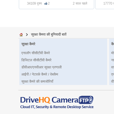
34109 दृश्य
2
2 साल पहले
17770 द
सुरक्षा कैमरा की बुनियादी बातें
सुरक्षा कैमरे
कै
एनालॉग सीसीटीवी कैमरे
म
डिजिटल सीसीटीवी कैमरे
ना
डीवीआर/एनवीआर सुरक्षा प्रणाली
वा
आईपी / नेटवर्क कैमरे / वेबकैम
ए
सुरक्षा कैमरे की कमजोरियाँ
वी