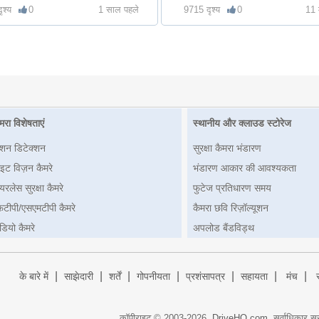
ृश्य
0
1 साल पहले
9715 दृश्य
0
11 
मरा विशेषताएं
स्थानीय और क्लाउड स्टोरेज
ोशन डिटेक्शन
सुरक्षा कैमरा भंडारण
इट विज़न कैमरे
भंडारण आकार की आवश्यकता
यरलेस सुरक्षा कैमरे
फुटेज प्रतिधारण समय
फटीपी/एसएमटीपी कैमरे
कैमरा छवि रिज़ॉल्यूशन
डियो कैमरे
अपलोड बैंडविड्थ
|
|
|
|
|
|
|
के बारे में
साझेदारी
शर्तें
गोपनीयता
प्रशंसापत्र
सहायता
मंच
कॉपीराइट © 2003-
2026,
DriveHQ.com
, सर्वाधिकार सु