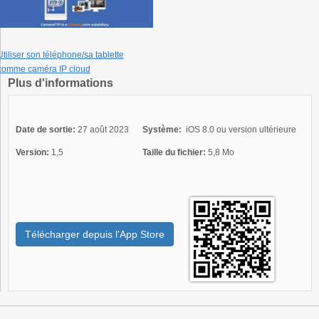
Utiliser son téléphone/sa tablette
comme caméra IP cloud
Plus d'informations
Date de sortie:
27 août 2023
Système:
iOS 8.0 ou version ultérieure
Version:
1,5
Taille du fichier:
5,8 Mo
Télécharger depuis l'App Store