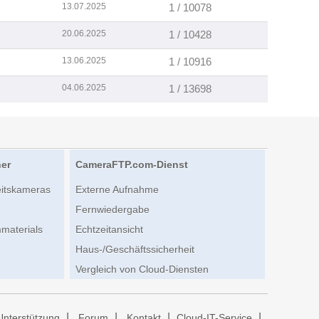
13.07.2025
1 / 10078
20.06.2025
1 / 10428
13.06.2025
1 / 10916
04.06.2025
1 / 13698
her
CameraFTP.com-Dienst
eitskameras
Externe Aufnahme
Fernwiedergabe
materials
Echtzeitansicht
Haus-/Geschäftssicherheit
Vergleich von Cloud-Diensten
|
|
|
|
Unterstützung
Forum
Kontakt
Cloud-IT-Service