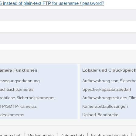
instead of plain-text FTP for username / password?
amera Funktionen
Lokaler und Cloud-Speic
ewegungserkennung
Aufbewahrung von Sicherh
achtsichtkameras
Speicherkapazitätsbedarf
rahtlose Sicherheitskameras
Aufbewahrungszeit des Film
TP/SMTP-Kameras
Kamerabildauflösungen
ideokameras
Upload-Bandbreite
|
|
|
|
rtnerschaft
Bedingungen
Datenschutz
Erfahrungsberichte