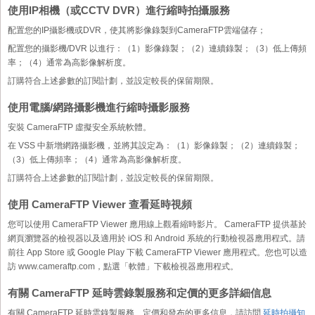
使用IP相機（或CCTV DVR）進行縮時拍攝服務
配置您的IP攝影機或DVR，使其將影像錄製到CameraFTP雲端儲存；
配置您的攝影機/DVR 以進行：（1）影像錄製；（2）連續錄製；（3）低上傳頻
率；（4）通常為高影像解析度。
訂購符合上述參數的訂閱計劃，並設定較長的保留期限。
使用電腦/網路攝影機進行縮時攝影服務
安裝 CameraFTP 虛擬安全系統軟體。
在 VSS 中新增網路攝影機，並將其設定為：（1）影像錄製；（2）連續錄製；
（3）低上傳頻率；（4）通常為高影像解析度。
訂購符合上述參數的訂閱計劃，並設定較長的保留期限。
使用 CameraFTP Viewer 查看延時視頻
您可以使用 CameraFTP Viewer 應用線上觀看縮時影片。 CameraFTP 提供基於
網頁瀏覽器的檢視器以及適用於 iOS 和 Android 系統的行動檢視器應用程式。請
前往 App Store 或 Google Play 下載 CameraFTP Viewer 應用程式。您也可以造
訪 www.cameraftp.com，點選「軟體」下載檢視器應用程式。
有關 CameraFTP 延時雲錄製服務和定價的更多詳細信息
有關 CameraFTP 延時雲錄製服務、定價和發布的更多信息，請訪問
延時拍攝知