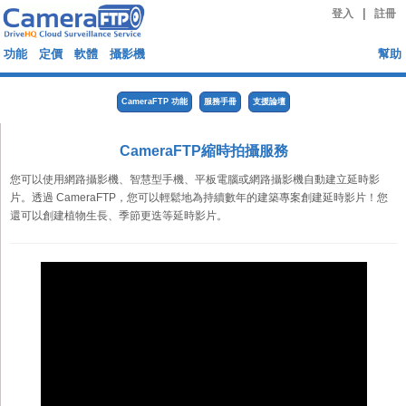
|
登入
註冊
功能
定價
軟體
攝影機
幫助
CameraFTP 功能
服務手冊
支援論壇
CameraFTP縮時拍攝服務
您可以使用網路攝影機、智慧型手機、平板電腦或網路攝影機自動建立延時影
片。透過 CameraFTP，您可以輕鬆地為持續數年的建築專案創建延時影片！您
還可以創建植物生長、季節更迭等延時影片。