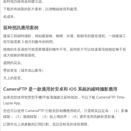
延時視訊檢視器和建立器。
下載所有錄製的影片素材，以便離線檢視和處理。
低成本。
延時視訊應用案例
建築工程縮時攝影，例如建築物、橋樑、水壩、船舶等的建造過程。一個建築工
程可能需要 3 個月到數年的時間。
植物的生長過程可能需要幾週到幾年不等。延時影片可以快速展現植物從種子長
成大植株的整個過程。
盛開的花朵。
季節更迭（城市或山脈等）
天上的星星。
CameraFTP 是一款適用於安卓和 iOS 系統的縮時攝影應用
如果您想使用智慧型手機/平板電腦建立延時視頻，可以下載 CameraFTP Time-
Lapse App。
您也可以使用 CameraFTP 行動安防相機應用程式。只需將其設定為：（1）影像
錄製；（2）連續錄製；（3）低上傳頻率；（4）通常使用高解析度影像。
訂購符合上述參數的訂閱計劃，並設定較長的保留期限。