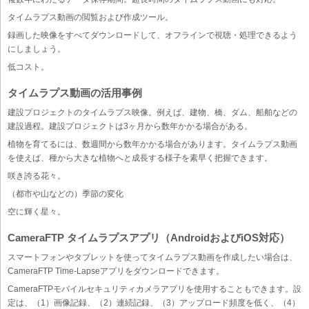
タイムラプス動画の閲覧および作成ツール。
録画した映像をすべてダウンロードして、オフラインで視聴・処理できるよう
にしましょう。
低コスト。
タイムラプス動画の活用事例
建設プロジェクトのタイムラプス映像。例えば、建物、橋、ダム、船舶などの
建設過程。建設プロジェクトは3ヶ月から数年かかる場合がある。
植物を育てるには、数週間から数年かかる場合があります。タイムラプス動画
を使えば、種から大きな植物へと成長する様子を素早く把握できます。
咲き誇る花々。
（都市や山などの）季節の変化
空に輝く星々。
CameraFTP タイムラプスアプリ（AndroidおよびiOS対応）
スマートフォンやタブレットを使ってタイムラプス動画を作成したい場合は、
CameraFTP Time-Lapseアプリをダウンロードできます。
CameraFTPモバイルセキュリティカメラアプリを使用することもできます。設
定は、（1）画像記録、（2）連続記録、（3）アップロード頻度を低く、（4）