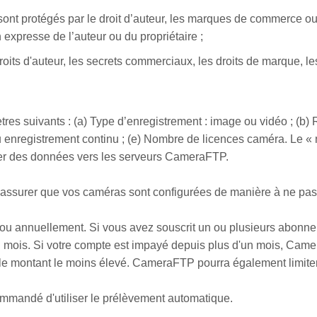
 sont protégés par le droit d’auteur, les marques de commerce o
on expresse de l’auteur ou du propriétaire ;
 droits d'auteur, les secrets commerciaux, les droits de marque, le
 suivants : (a) Type d’enregistrement : image ou vidéo ; (b) R
 enregistrement continu ; (e) Nombre de licences caméra. Le 
rer des données vers les serveurs CameraFTP.
s assurer que vos caméras sont configurées de manière à ne p
u annuellement. Si vous avez souscrit un ou plusieurs abonnem
mois. Si votre compte est impayé depuis plus d'un mois, Camer
le montant le moins élevé. CameraFTP pourra également limiter l
recommandé d'utiliser le prélèvement automatique.