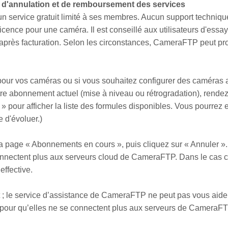
n, d'annulation et de remboursement des services
service gratuit limité à ses membres. Aucun support technique n
licence pour une caméra. Il est conseillé aux utilisateurs d'essay
rès facturation. Selon les circonstances, CameraFTP peut propo
pour vos caméras ou si vous souhaitez configurer des caméras
tre abonnement actuel (mise à niveau ou rétrogradation), ren
pour afficher la liste des formules disponibles. Vous pourrez e
 d'évoluer.)
a page « Abonnements en cours », puis cliquez sur « Annuler »
onnectent plus aux serveurs cloud de CameraFTP. Dans le cas cont
ffective.
 le service d’assistance de CameraFTP ne peut pas vous aider
as pour qu’elles ne se connectent plus aux serveurs de CameraFT