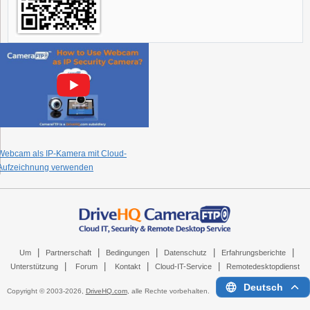
Webcam als IP-Kamera mit Cloud-
Aufzeichnung verwenden
|
|
|
|
|
Um
Partnerschaft
Bedingungen
Datenschutz
Erfahrungsberichte
|
|
|
|
Unterstützung
Forum
Kontakt
Cloud-IT-Service
Remotedesktopdienst
Deutsch
Copyright © 2003-
2026,
DriveHQ.com
, alle Rechte vorbehalten.