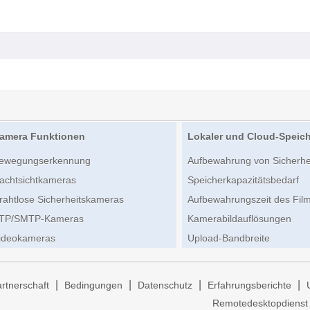
amera Funktionen
Lokaler und Cloud-Speic
ewegungserkennung
Aufbewahrung von Sicherh
achtsichtkameras
Speicherkapazitätsbedarf
rahtlose Sicherheitskameras
Aufbewahrungszeit des Film
TP/SMTP-Kameras
Kamerabildauflösungen
ideokameras
Upload-Bandbreite
|
|
|
|
rtnerschaft
Bedingungen
Datenschutz
Erfahrungsberichte
Remotedesktopdienst