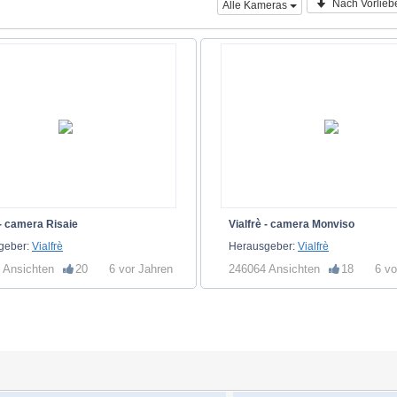
Nach Vorliebe
Alle Kameras
 - camera Risaie
Vialfrè - camera Monviso
geber:
Vialfrè
Herausgeber:
Vialfrè
 Ansichten
20
6 vor Jahren
246064 Ansichten
18
6 vo