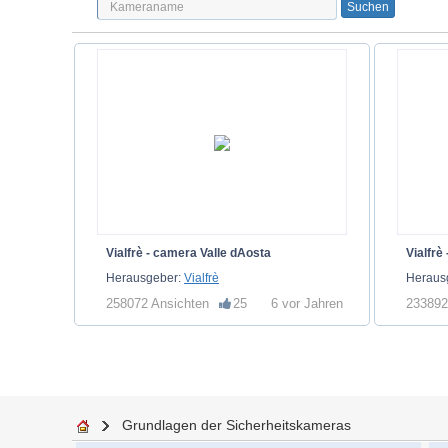
Vialfrè - camera Valle dAosta
Vialfrè
Herausgeber:
Vialfrè
Heraus
258072 Ansichten
25
6 vor Jahren
233892
Grundlagen der Sicherheitskameras