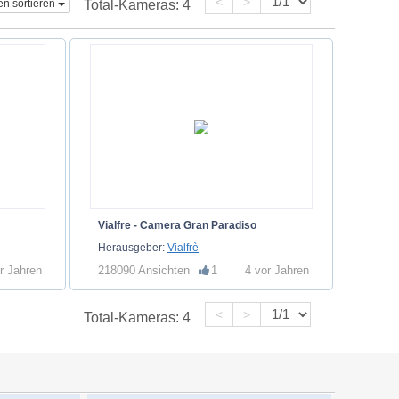
<
>
n sortieren
Total-Kameras:
4
Vialfre - Camera Gran Paradiso
Herausgeber:
Vialfrè
r Jahren
218090 Ansichten
1
4 vor Jahren
<
>
Total-Kameras:
4