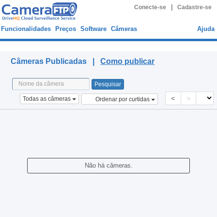
|
Conecte-se
Cadastre-se
Funcionalidades
Preços
Software
Câmeras
Ajuda
Publicado Câmeras
Câmeras Publicadas |
Como publicar
<
>
Todas as câmeras
Ordenar por curtidas
Não há câmeras.