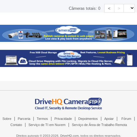
<
>
Câmeras totais:
0
|
|
|
|
|
|
|
Sobre
Parceria
Termos
Privacidade
Depoimentos
Apoiar
Fórum
|
|
Contato
Serviço de TI em Nuvem
Serviço de Área de Trabalho Remota
Direitos autorais © 2003-
2026,
DriveHQ.com
, todos os direitos reservados.