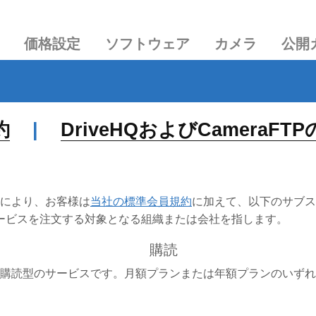
価格設定
ソフトウェア
カメラ
公開
約
|
DriveHQおよびCamera
とにより、お客様は
当社の標準会員規約
に加えて、以下のサブス
ービスを注文する対象となる組織または会社を指します。
購読
、定期購読型のサービスです。月額プランまたは年額プランのい