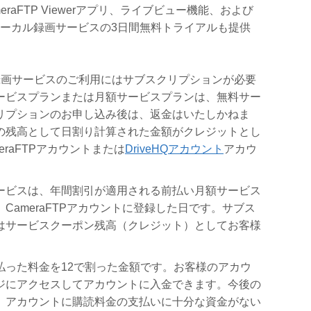
aFTP Viewerアプリ、ライブビュー機能、および
ローカル録画サービスの3日間無料トライアルも提供
録画サービスのご利用にはサブスクリプションが必要
ービスプランまたは月額サービスプランは、無料サー
リプションのお申し込み後は、返金はいたしかねま
ントの残高として日割り計算された金額がクレジットとし
raFTPアカウントまたは
DriveHQアカウント
アカウ
ービスは、年間割引が適用される前払い月額サービス
ameraFTPアカウントに登録した日です。サブス
はサービスクーポン残高（クレジット）としてお客様
った料金を12で割った金額です。お客様のアカウ
ジにアクセスしてアカウントに入金できます。今後の
。アカウントに購読料金の支払いに十分な資金がない