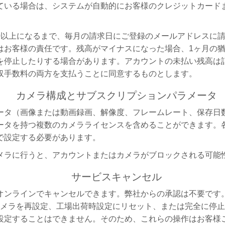
いる場合は、システムが自動的にお客様のクレジットカードまた
以上になるまで、毎月の請求日にご登録のメールアドレスに請求明
お客様の責任です。残高がマイナスになった場合、1ヶ月の猶予期
停止したりする場合があります。アカウントの未払い残高は記録
収手数料の両方を支払うことに同意するものとします。
カメラ構成とサブスクリプションパラメータ
ータ（画像または動画録画、解像度、フレームレート、保存日
ータを持つ複数のカメラライセンスを含めることができます。
で設定する必要があります。
メラに行うと、アカウントまたはカメラがブロックされる可能
サービスキャンセル
オンラインでキャンセルできます。弊社からの承認は不要です
、カメラを再設定、工場出荷時設定にリセット、または完全に停止す
設定することはできません。そのため、これらの操作はお客様