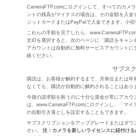
CameraFTP.comにログインして、すべて
ントの残高がマイナスの場合は、その金額を入金
ジットカードまたはPayPalで入金できます。
これらの手順を完了したら、www.CameraF
文IDを選択すると、次のページに「購読をキャ
アカウントは自動的に無料サービスアカウントにダ
絡ください。
サブス
購読は、お客様が解約するまで、月単位または年
なくても、購読が自動的に解約されることはあり
今後の請求額を賄うのに十分な資金が常にアカウ
は、www.CameraFTP.comにログインし
の自動引き落としを設定することもできます。
サブスクリプションをアップグレードまたはダウ
さい。
注：カメラを新しいライセンスに紐付ける