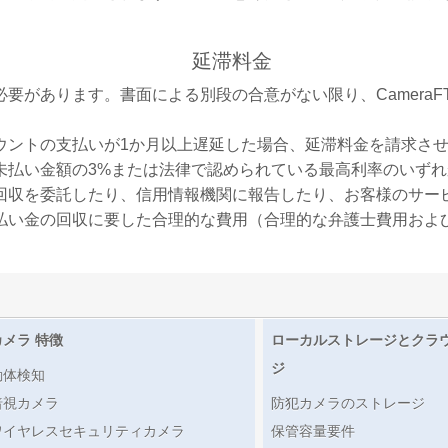
延滞料金
要があります。書面による別段の合意がない限り、CameraF
ウントの支払いが1か月以上遅延した場合、延滞料金を請求さ
未払い金額の3%または法律で認められている最高利率のいず
回収を委託したり、信用情報機関に報告したり、お客様のサー
払い金の回収に要した合理的な費用（合理的な弁護士費用およ
カメラ 特徴
ローカルストレージとクラ
ジ
動体検知
暗視カメラ
防犯カメラのストレージ
ワイヤレスセキュリティカメラ
保管容量要件