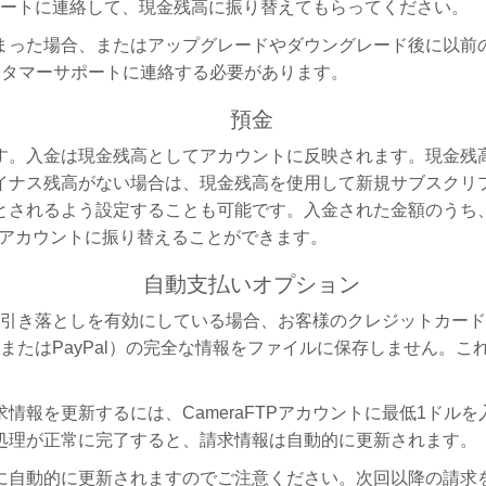
サポートに連絡して、現金残高に振り替えてもらってください。
まった場合、またはアップグレードやダウングレード後に以前
スタマーサポートに連絡する必要があります。
預金
す。入金は現金残高としてアカウントに反映されます。現金残
イナス残高がない場合は、現金残高を使用して新規サブスクリ
とされるよう設定することも可能です。入金された金額のうち
eHQアカウントに振り替えることができます。
自動支払いオプション
自動引き落としを有効にしている場合、お客様のクレジットカード
ド（またはPayPal）の完全な情報をファイルに保存しません
情報を更新するには、CameraFTPアカウントに最低1ドル
処理が正常に完了すると、請求情報は自動的に更新されます。
に自動的に更新されますのでご注意ください。次回以降の請求