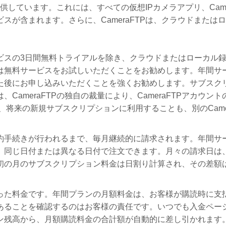
供しています。これには、すべての仮想IPカメラアプリ、Camer
スが含まれます。さらに、CameraFTPは、クラウドまたは
ビスの3日間無料トライアルを除き、クラウドまたはローカル
は無料サービスをお試しいただくことをお勧めします。年間サ
た後にお申し込みいただくことを強くお勧めします。サブスク
CameraFTPの独自の裁量により、CameraFTPアカウ
将来の新規サブスクリプションに利用することも、別のCame
約手続きが行われるまで、毎月継続的に請求されます。年間サ
同じ日付または異なる日付で注文できます。月々の請求日は、C
初の月のサブスクリプション料金は日割り計算され、その差額
った料金です。年間プランの月額料金は、お客様が購読時に支払
あることを確認するのはお客様の責任です。いつでも入金ペー
ン残高から、月額購読料金の合計額が自動的に差し引かれます