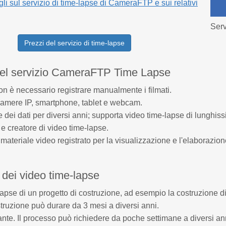
gli sul servizio di time-lapse di CameraFTP e sui relativi
Serv
Prezzi del servizio di time-lapse
del servizio CameraFTP Time Lapse
n è necessario registrare manualmente i filmati.
camere IP, smartphone, tablet e webcam.
dei dati per diversi anni; supporta video time-lapse di lunghiss
 e creatore di video time-lapse.
l materiale video registrato per la visualizzazione e l'elaborazione
 dei video time-lapse
lapse di un progetto di costruzione, ad esempio la costruzione di
struzione può durare da 3 mesi a diversi anni.
iante. Il processo può richiedere da poche settimane a diversi an