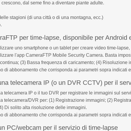
 crescono, dal seme fino a diventare piante adulte.
delle stagioni (di una città o di una montagna, ecc.)
.
FTP per time-lapse, disponibile per Android 
ilizzare uno smartphone o un tablet per creare video time-laps
lizzare l'app CameraFTP Mobile Security Camera. Basta imposta
continua; (3) Bassa frequenza di caricamento; (4) Risoluzione
o di abbonamento che corrisponda ai parametri sopra indicati 
 una telecamera IP (o un DVR CCTV) per il servi
ua telecamera IP o il tuo DVR per registrare le immagini sul se
ua telecamera/DVR per: (1) Registrazione immagini; (2) Registr
) Di solito alta risoluzione delle immagini.
o di abbonamento che corrisponda ai parametri sopra indicati 
 un PC/webcam per il servizio di time-lapse