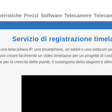
teristiche
Prezzi
Software
Telecamere
Teleca
Servizio di registrazione tim
e una telecamera IP, uno smartphone, un tablet o una webcam p
i creare facilmente un video timelapse per un progetto di cost
 per la crescita delle piante, il susseguirsi delle stagioni e altr