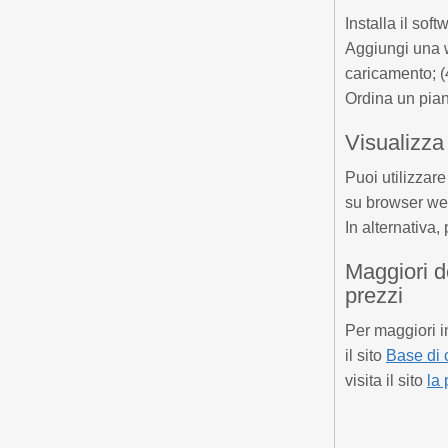
Installa il so
Aggiungi una w
caricamento; (4
Ordina un pian
Visualizz
Puoi utilizzar
su browser web
In alternativa,
Maggiori d
prezzi
Per maggiori i
il sito
Base di 
visita il sito
la