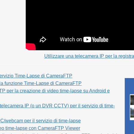
Utilizzare una telecamera IP per la registr
servizio Time-Lapse di CameraFTP
lla funzione Time-Lapse di CameraFTP
 per la creazione di video time-lapse su Android e
 telecamera IP (o un DVR CCTV) per il servizio di time-
PC/webcam per il servizio di time-lapse
deo time-lapse con CameraFTP Viewer