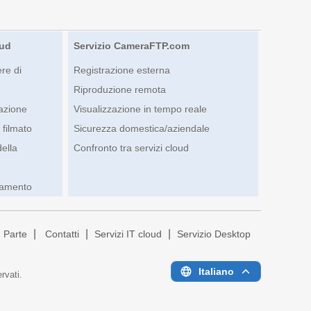
oud
Servizio CameraFTP.com
re di
Registrazione esterna
Riproduzione remota
iazione
Visualizzazione in tempo reale
 filmato
Sicurezza domestica/aziendale
della
Confronto tra servizi cloud
camento
|
|
|
Parte
Contatti
Servizi IT cloud
Servizio Desktop
Italiano
servati.