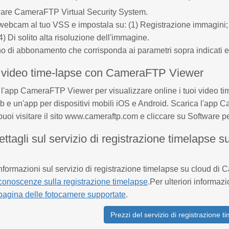
ftware CameraFTP Virtual Security System.
ebcam al tuo VSS e impostala su: (1) Registrazione immagini; 
) Di solito alta risoluzione dell'immagine.
o di abbonamento che corrisponda ai parametri sopra indicati 
a video time-lapse con CameraFTP Viewer
e l'app CameraFTP Viewer per visualizzare online i tuoi video t
 e un'app per dispositivi mobili iOS e Android. Scarica l'app
 puoi visitare il sito www.cameraftp.com e cliccare su Software p
ettagli sul servizio di registrazione timelapse 
nformazioni sul servizio di registrazione timelapse su cloud di C
conoscenze sulla registrazione timelapse
.Per ulteriori informa
 pagina delle fotocamere supportate
.
Prezzi del servizio di registrazione t