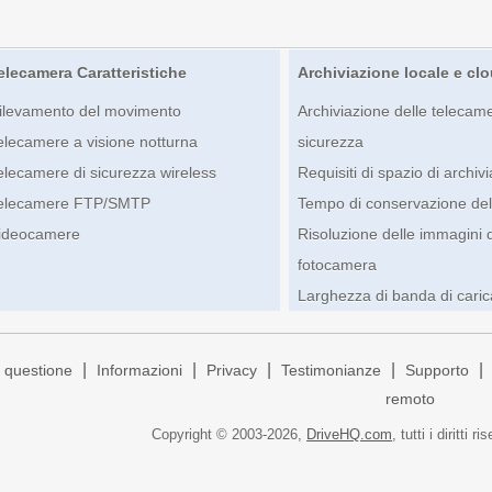
elecamera Caratteristiche
Archiviazione locale e cl
ilevamento del movimento
Archiviazione delle telecame
elecamere a visione notturna
sicurezza
elecamere di sicurezza wireless
Requisiti di spazio di archiv
elecamere FTP/SMTP
Tempo di conservazione del
ideocamere
Risoluzione delle immagini 
fotocamera
Larghezza di banda di cari
|
|
|
|
|
 questione
Informazioni
Privacy
Testimonianze
Supporto
remoto
Copyright © 2003-
2026,
DriveHQ.com
, tutti i diritti ri