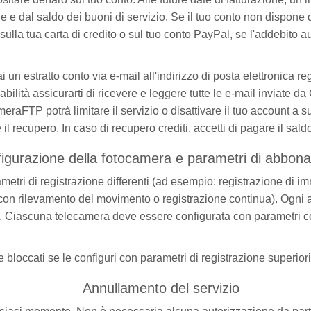
 e dal saldo dei buoni di servizio. Se il tuo conto non dispone di
la tua carta di credito o sul tuo conto PayPal, se l'addebito aut
i un estratto conto via e-mail all'indirizzo di posta elettronica reg
bilità assicurarti di ricevere e leggere tutte le e-mail inviate 
eraFTP potrà limitare il servizio o disattivare il tuo account a
 il recupero. In caso di recupero crediti, accetti di pagare il sal
igurazione della fotocamera e parametri di abbon
etri di registrazione differenti (ad esempio: registrazione di im
e con rilevamento del movimento o registrazione continua). Ogni
e. Ciascuna telecamera deve essere configurata con parametri co
 bloccati se le configuri con parametri di registrazione superior
Annullamento del servizio