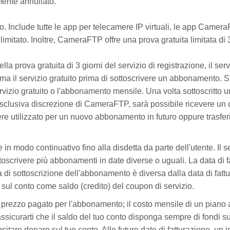
ente annullato.
. Include tutte le app per telecamere IP virtuali, le app Camera
limitato. Inoltre, CameraFTP offre una prova gratuita limitata di 3
la prova gratuita di 3 giorni del servizio di registrazione, il ser
ima il servizio gratuito prima di sottoscrivere un abbonamento.
izio gratuito o l'abbonamento mensile. Una volta sottoscritto 
clusiva discrezione di CameraFTP, sarà possibile ricevere un cr
ere utilizzato per un nuovo abbonamento in futuro oppure trasf
in modo continuativo fino alla disdetta da parte dell'utente. Il 
oscrivere più abbonamenti in date diverse o uguali. La data di 
a di sottoscrizione dell'abbonamento è diversa dalla data di fatt
 sul conto come saldo (credito) del coupon di servizio.
l prezzo pagato per l'abbonamento; il costo mensile di un piano
ssicurarti che il saldo del tuo conto disponga sempre di fondi s
tare denaro sul tuo conto. Alle future date di fatturazione, un i