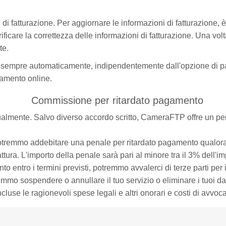
i fatturazione. Per aggiornare le informazioni di fatturazione, 
icare la correttezza delle informazioni di fatturazione. Una volt
te.
o sempre automaticamente, indipendentemente dall'opzione di 
namento online.
Commissione per ritardato pagamento
ntualmente. Salvo diverso accordo scritto, CameraFTP offre un pe
tremmo addebitare una penale per ritardato pagamento qualora il
tura. L'importo della penale sarà pari al minore tra il 3% dell
o entro i termini previsti, potremmo avvalerci di terze parti per
mo sospendere o annullare il tuo servizio o eliminare i tuoi dati.
ncluse le ragionevoli spese legali e altri onorari e costi di avvoca