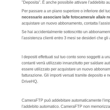
"Deposita". È anche possibile attivare l'addebito au
Per passare a un piano superiore o inferiore del tu
necessario associare la/le fotocamera/e alla/e n
acquistare un nuovo abbonamento, contatta l'assiste
Se hai accidentalmente sottoscritto un abbonament
l'assistenza clienti entro 3 mesi se desideri che gli
I depositi effettuati sul tuo conto sono soggetti a un
contanti verrà utilizzato innanzitutto per saldare a
essere utilizzato per acquistare un nuovo abbonamen
fatturazione. Gli importi versati tramite deposito 
DriveHQ.
CameraFTP può addebitare automaticamente l'importo s
l'addebito automatico. CameraFTP non memorizza i da