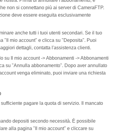
e nostra. Prima di annullare l'abbonamento, è
 che non si connettano più ai server di CameraFTP.
razione deve essere eseguita esclusivamente
are anche tutti i tuoi utenti secondari. Se il tuo
na "Il mio account" e clicca su "Deposita". Puoi
iori dettagli, contatta l'assistenza clienti.
o su Il mio account -> Abbonamenti -> Abbonamenti
licca su "Annulla abbonamento". Dopo aver annullato
 account venga eliminato, puoi inviare una richiesta
o
ufficiente pagare la quota di servizio. Il mancato
ttuando depositi secondo necessità. È possibile
re alla pagina "Il mio account" e cliccare su