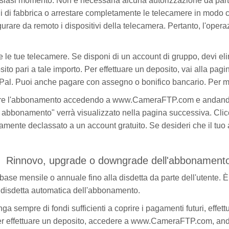
lsiasi momento. Non è necessaria alcuna autorizzazione da part
ioni di fabbrica o arrestare completamente le telecamere in modo
rare da remoto i dispositivi della telecamera. Pertanto, l'ope
 tue telecamere. Se disponi di un account di gruppo, devi elimin
ito pari a tale importo. Per effettuare un deposito, vai alla pagi
yPal. Puoi anche pagare con assegno o bonifico bancario. Per magg
llare l'abbonamento accedendo a www.CameraFTP.com e andand
lla abbonamento" verrà visualizzato nella pagina successiva. C
icamente declassato a un account gratuito. Se desideri che il tuo
Rinnovo, upgrade o downgrade dell'abbonament
e mensile o annuale fino alla disdetta da parte dell'utente. È s
 disdetta automatica dell'abbonamento.
ga sempre di fondi sufficienti a coprire i pagamenti futuri, effe
Per effettuare un deposito, accedere a www.CameraFTP.com, anda