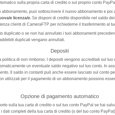
tomatico sulla propria carta di credito o sul proprio conto PayPa
o abbonamento, puoi sottoscrivere il nuovo abbonamento e poi an
uova/e licenza/e.
Se disponi di credito disponibile nel saldo dei 
nza clienti di CameraFTP per richiederne il trasferimento al tuo
o duplicato o se non hai annullato i tuoi abbonamenti preceden
 addebiti duplicati vengano annullati.
Depositi
a politica di non rimborso. I depositi vengono accreditati sul tuo c
utomaticamente un eventuale saldo negativo sul tuo conto. In ass
to. Il saldo in contanti può anche essere lasciato sul conto pe
e non utilizzati per il pagamento di un abbonamento possono esse
Opzione di pagamento automatico
ulla tua carta di credito o sul tuo conto PayPal se hai salvato 
ti completi della tua carta di credito (o del tuo conto PayPal).