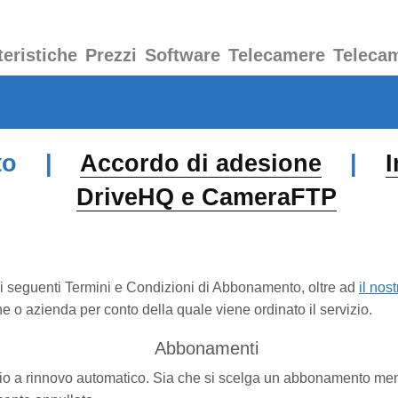
teristiche
Prezzi
Software
Telecamere
Teleca
ento |
Accordo di adesione
|
I
DriveHQ e CameraFTP
seguenti Termini e Condizioni di Abbonamento, oltre ad
il nos
ne o azienda per conto della quale viene ordinato il servizio.
Abbonamenti
o a rinnovo automatico. Sia che si scelga un abbonamento mensi