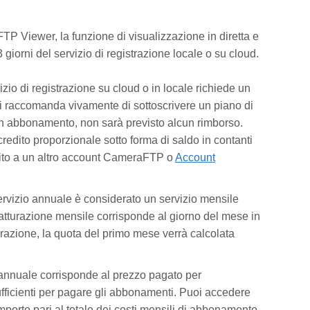
FTP Viewer, la funzione di visualizzazione in diretta e
 giorni del servizio di registrazione locale o su cloud.
vizio di registrazione su cloud o in locale richiede un
 Si raccomanda vivamente di sottoscrivere un piano di
un abbonamento, non sarà previsto alcun rimborso.
edito proporzionale sotto forma di saldo in contanti
erito a un altro account CameraFTP o
Account
servizio annuale è considerato un servizio mensile
fatturazione mensile corrisponde al giorno del mese in
urazione, la quota del primo mese verrà calcolata
 annuale corrisponde al prezzo pagato per
ufficienti per pagare gli abbonamenti. Puoi accedere
mporto pari al totale dei costi mensili di abbonamento