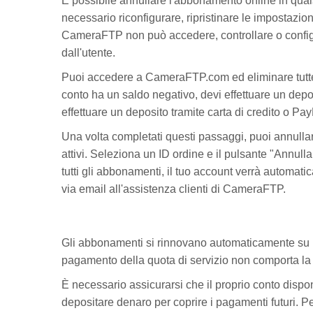
È possibile annullare l'abbonamento online in qua
necessario riconfigurare, ripristinare le impostaz
CameraFTP non può accedere, controllare o configu
dall'utente.
Puoi accedere a CameraFTP.com ed eliminare tutte le
conto ha un saldo negativo, devi effettuare un depos
effettuare un deposito tramite carta di credito o Pa
Una volta completati questi passaggi, puoi annu
attivi. Seleziona un ID ordine e il pulsante "Annu
tutti gli abbonamenti, il tuo account verrà automat
via email all'assistenza clienti di CameraFTP.
Gli abbonamenti si rinnovano automaticamente su bas
pagamento della quota di servizio non comporta la
È necessario assicurarsi che il proprio conto dispon
depositare denaro per coprire i pagamenti futuri. 