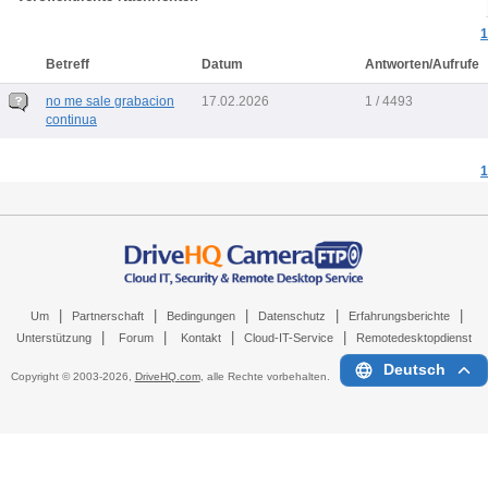
1
Betreff
Datum
Antworten/Aufrufe
no me sale grabacion
17.02.2026
1 / 4493
continua
1
|
|
|
|
|
Um
Partnerschaft
Bedingungen
Datenschutz
Erfahrungsberichte
|
|
|
|
Unterstützung
Forum
Kontakt
Cloud-IT-Service
Remotedesktopdienst
Deutsch
Copyright © 2003-
2026,
DriveHQ.com
, alle Rechte vorbehalten.