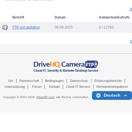
1
Betreff
Datum
Antworten/Aufrufe
FTP not updating
08.09.2025
3 / 12760
1
|
|
|
|
|
Um
Partnerschaft
Bedingungen
Datenschutz
Erfahrungsberichte
|
|
|
|
Unterstützung
Forum
Kontakt
Cloud-IT-Service
Remotedesktopdienst
Deutsch
Copyright © 2003-
2026,
DriveHQ.com
, alle Rechte vorbehalten.