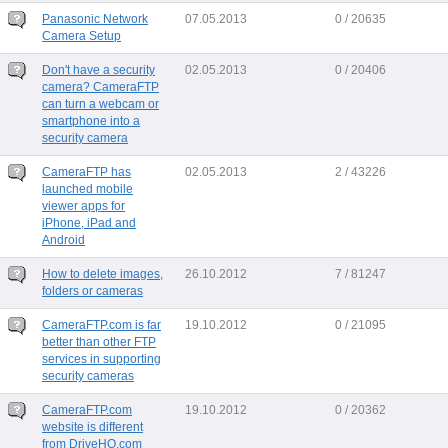
Panasonic Network
07.05.2013
0 / 20635
Camera Setup
Don't have a security
02.05.2013
0 / 20406
camera? CameraFTP
can turn a webcam or
smartphone into a
security camera
CameraFTP has
02.05.2013
2 / 43226
launched mobile
viewer apps for
iPhone, iPad and
Android
How to delete images,
26.10.2012
7 / 81247
folders or cameras
CameraFTP.com is far
19.10.2012
0 / 21095
better than other FTP
services in supporting
security cameras
CameraFTP.com
19.10.2012
0 / 20362
website is different
from DriveHQ.com