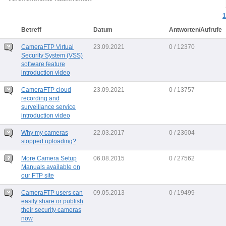
1
Betreff
Datum
Antworten/Aufrufe
CameraFTP Virtual
23.09.2021
0 / 12370
Security System (VSS)
software feature
introduction video
CameraFTP cloud
23.09.2021
0 / 13757
recording and
surveillance service
introduction video
Why my cameras
22.03.2017
0 / 23604
stopped uploading?
More Camera Setup
06.08.2015
0 / 27562
Manuals available on
our FTP site
CameraFTP users can
09.05.2013
0 / 19499
easily share or publish
their security cameras
now