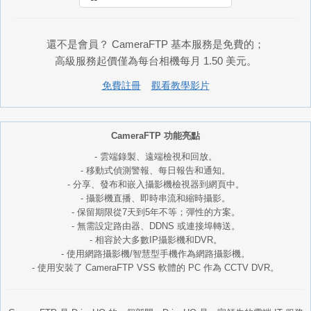
還不是會員？ CameraFTP 基本服務是免費的；
高級服務起價僅為每台相機每月 1.50 美元。
免費註冊
觀看教學影片
CameraFTP 功能亮點
- 雲端錄製、遠端檢視和回放。
- 移動式偵測警報、每日報告和通知。
- 分享、發布和嵌入攝影機檢視器到網頁中。
- 攝影機直播、即時串流和縮時攝影。
- 保留期限從7天到5年不等；彈性的方案。
- 無需設定路由器、DDNS 或連接埠轉送。
- 相容於大多數IP攝影機和DVR。
- 使用網路攝影機/智慧型手機作為網路攝影機。
- 使用安裝了 CameraFTP VSS 軟體的 PC 作為 CCTV DVR。