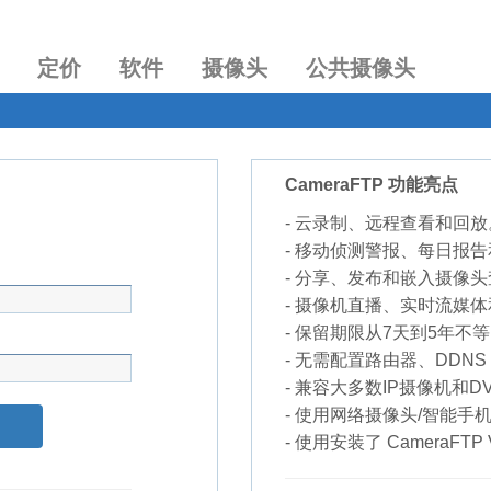
定价
软件
摄像头
公共摄像头
CameraFTP 功能亮点
- 云录制、远程查看和回放
- 移动侦测警报、每日报
- 分享、发布和嵌入摄像
- 摄像机直播、实时流媒
- 保留期限从7天到5年不
- 无需配置路由器、DDN
- 兼容大多数IP摄像机和D
- 使用网络摄像头/智能手
- 使用安装了 CameraFTP