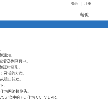
|
登录
注册
帮助
。
告和通知。
头查看器到网页中。
体和延时摄影。
等；灵活的方案。
S 或端口转发。
VR。
机作为网络摄像头。
 VSS 软件的 PC 作为 CCTV DVR。