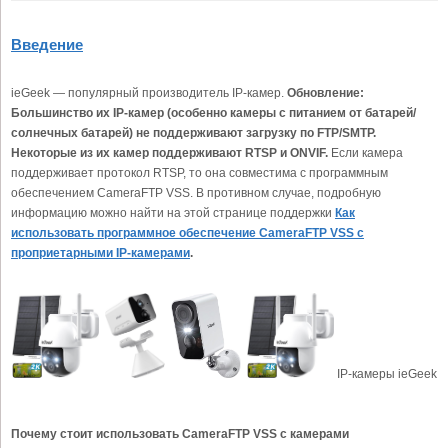
Введение
ieGeek — популярный производитель IP-камер.
Обновление:
Большинство их IP-камер (особенно камеры с питанием от батарей/
солнечных батарей) не поддерживают загрузку по FTP/SMTP.
Некоторые из их камер поддерживают RTSP и ONVIF.
Если камера
поддерживает протокол RTSP, то она совместима с программным
обеспечением CameraFTP VSS. В противном случае, подробную
информацию можно найти на этой странице поддержки
Как
использовать программное обеспечение CameraFTP VSS с
проприетарными IP-камерами
.
IP-камеры ieGeek
Почему стоит использовать CameraFTP VSS с камерами