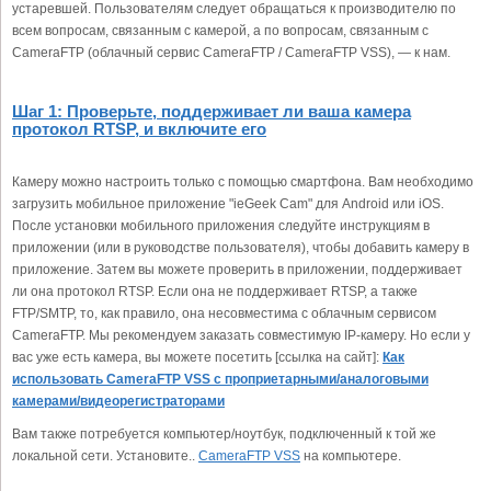
устаревшей. Пользователям следует обращаться к производителю по
всем вопросам, связанным с камерой, а по вопросам, связанным с
CameraFTP (облачный сервис CameraFTP / CameraFTP VSS), — к нам.
Шаг 1: Проверьте, поддерживает ли ваша камера
протокол RTSP, и включите его
Камеру можно настроить только с помощью смартфона. Вам необходимо
загрузить мобильное приложение "ieGeek Cam" для Android или iOS.
После установки мобильного приложения следуйте инструкциям в
приложении (или в руководстве пользователя), чтобы добавить камеру в
приложение. Затем вы можете проверить в приложении, поддерживает
ли она протокол RTSP. Если она не поддерживает RTSP, а также
FTP/SMTP, то, как правило, она несовместима с облачным сервисом
CameraFTP. Мы рекомендуем заказать совместимую IP-камеру. Но если у
вас уже есть камера, вы можете посетить [ссылка на сайт]:
Как
использовать CameraFTP VSS с проприетарными/аналоговыми
камерами/видеорегистраторами
Вам также потребуется компьютер/ноутбук, подключенный к той же
локальной сети. Установите..
CameraFTP VSS
на компьютере.