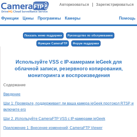
|
Авторизоваться
Зарегистрироваться
Функции
Цены
Программы
Камеры
Помощь
Показать меню поддержки
Руководство по обслуживанию
Функции CameraFTP
Форум поддержки
Используйте VSS с IP-камерами ieGeek для
облачной записи, резервного копирования,
мониторинга и воспроизведения
Содержание
Введение
Шаг 1: Проверьте, поддерживает ли ваша камера ieGeek протокол RTSP, и
включите его
Шаг 2. Используйте CameraFTP VSS с IP-камерами ieGeek
Приложение 1: Внесение изменений; CameraFTP Viewer