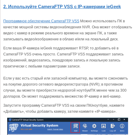
2. Используйте CameraFTP VSS с IP-камерами ieGeek
Программное обеспечение CameraFTP VSS
Можно использовать ПК в
качестве мощной системы видеонаблюдения NVR. Она может отображать
видео с камер в режиме реального времени на экране ПК, а также
записывать видео/изображение в облако и/или на локальный диск.
Если ваша IP-камера ieGeek поддерживает RTSP, то добавить её в
CameraFTP VSS очень просто. CameraFTP VSS поддерживает запись
изображений, видеозапись, покадровую запись и локальную запись
практически с любыми параметрами записи.
Если у вас есть старый или запасной компьютер, вы можете сэкономить
на покупке дорогого сетевого видеорегистратора (NVR); в противном
случае, вы можете приобрести недорогой ноутбук/ПК менее чем за 300
долларов. Он может поддерживать множество IP-камер и веб-камер.
Запустите программу CameraFTP VSS на своем ПК/ноутбуке, нажмите
«Добавить», чтобы добавить камеру, затем нажмите «IP-камера».