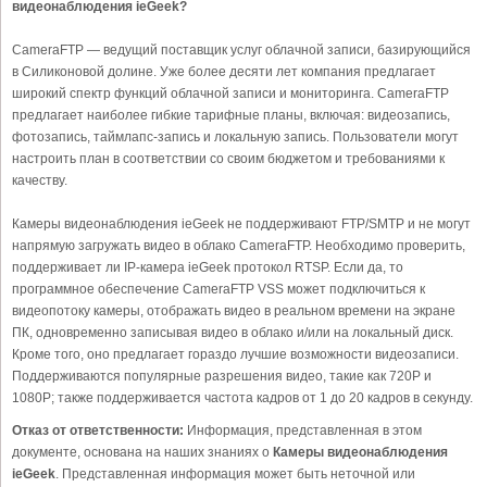
видеонаблюдения ieGeek?
CameraFTP — ведущий поставщик услуг облачной записи, базирующийся
в Силиконовой долине. Уже более десяти лет компания предлагает
широкий спектр функций облачной записи и мониторинга. CameraFTP
предлагает наиболее гибкие тарифные планы, включая: видеозапись,
фотозапись, таймлапс-запись и локальную запись. Пользователи могут
настроить план в соответствии со своим бюджетом и требованиями к
качеству.
Камеры видеонаблюдения ieGeek не поддерживают FTP/SMTP и не могут
напрямую загружать видео в облако CameraFTP. Необходимо проверить,
поддерживает ли IP-камера ieGeek протокол RTSP. Если да, то
программное обеспечение CameraFTP VSS может подключиться к
видеопотоку камеры, отображать видео в реальном времени на экране
ПК, одновременно записывая видео в облако и/или на локальный диск.
Кроме того, оно предлагает гораздо лучшие возможности видеозаписи.
Поддерживаются популярные разрешения видео, такие как 720P и
1080P; также поддерживается частота кадров от 1 до 20 кадров в секунду.
Отказ от ответственности:
Информация, представленная в этом
документе, основана на наших знаниях о
Камеры видеонаблюдения
ieGeek
. Представленная информация может быть неточной или