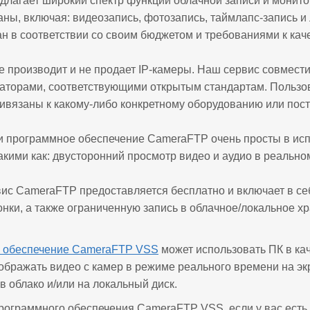
длагает широкий спектр функций облачной записи и монит
ны, включая: видеозапись, фотозапись, таймлапс-запись и 
ан в соответствии со своим бюджетом и требованиями к каче
 производит и не продает IP-камеры. Наш сервис совмести
аторами, соответствующими открытым стандартам. Пользов
ривязаны к какому-либо конкретному оборудованию или пост
 программное обеспечение CameraFTP очень просты в ис
кими как: двусторонний просмотр видео и аудио в реальном 
ис CameraFTP предоставляется бесплатно и включает в се
онки, а также ограниченную запись в облачное/локальное х
 обеспечение CameraFTP VSS
может использовать ПК в к
ображать видео с камер в режиме реального времени на экр
в облако и/или на локальный диск.
ограммного обеспечения CameraFTP VSS, если у вас есть 