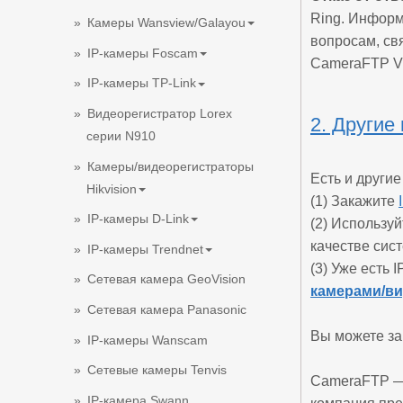
Ring. Информ
Камеры Wansview/Galayou
вопросам, св
IP-камеры Foscam
CameraFTP V
IP-камеры TP-Link
Видеорегистратор Lorex
2. Другие
серии N910
Камеры/видеорегистраторы
Есть и другие
Hikvision
(1) Закажите
IP-камеры D-Link
(2) Использу
качестве си
IP-камеры Trendnet
(3) Уже есть 
Сетевая камера GeoVision
камерами/в
Сетевая камера Panasonic
Вы можете за
IP-камеры Wanscam
Сетевые камеры Tenvis
CameraFTP — 
IP-камера Swann