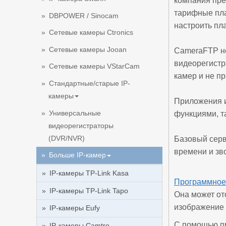
компания пре
тарифные пла
DBPOWER / Sinocam
настроить пл
Сетевые камеры Ctronics
Сетевые камеры Jooan
CameraFTP не
видеорегистр
Сетевые камеры VStarCam
камер и не п
Стандартные/старые IP-
камеры
Приложения и
Универсальные
функциями, та
видеорегистраторы
(DVR/NVR)
Базовый серв
времени и зв
Больше IP-камер
IP-камеры TP-Link Kasa
Программное
IP-камеры TP-Link Tapo
Она может от
изображение 
IP-камеры Eufy
С помощью пр
IP-камеры Camtro