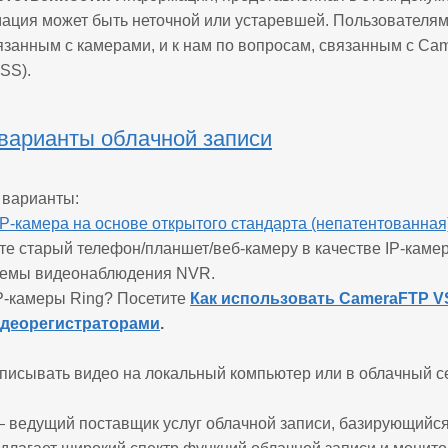
ация может быть неточной или устаревшей. Пользователям
язанным с камерами, и к нам по вопросам, связанным с Ca
SS).
 варианты облачной записи
 варианты:
IP-камера на основе открытого стандарта (непатентованная
йте старый телефон/планшет/веб-камеру в качестве IP-каме
стемы видеонаблюдения NVR.
IP-камеры Ring? Посетите
Как использовать CameraFTP 
идеорегистраторами
.
писывать видео на локальный компьютер или в облачный с
ведущий поставщик услуг облачной записи, базирующийся 