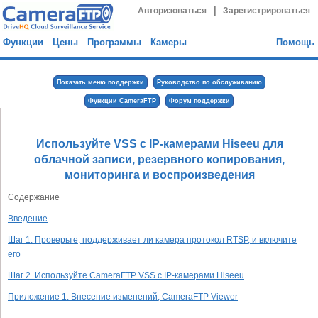
|
Авторизоваться
Зарегистрироваться
Функции
Цены
Программы
Камеры
Помощь
Показать меню поддержки
Руководство по обслуживанию
Функции CameraFTP
Форум поддержки
Используйте VSS с IP-камерами Hiseeu для
облачной записи, резервного копирования,
мониторинга и воспроизведения
Содержание
Введение
Шаг 1: Проверьте, поддерживает ли камера протокол RTSP, и включите
его
Шаг 2. Используйте CameraFTP VSS с IP-камерами Hiseeu
Приложение 1: Внесение изменений; CameraFTP Viewer