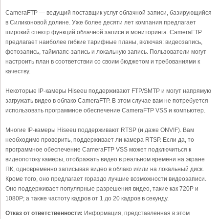
CameraFTP — ведущий поставщик услуг облачной записи, базирующийся
в Силиконовой долине. Уже более десяти лет компания предлагает
широкий спектр функций облачной записи и мониторинга. CameraFTP
предлагает наиболее гибкие тарифные планы, включая: видеозапись,
фотозапись, таймлапс-запись и локальную запись. Пользователи могут
настроить план в соответствии со своим бюджетом и требованиями к
качеству.
Некоторые IP-камеры Hiseeu поддерживают FTP/SMTP и могут напрямую
загружать видео в облако CameraFTP. В этом случае вам не потребуется
использовать программное обеспечение CameraFTP VSS и компьютер.
Многие IP-камеры Hiseeu поддерживают RTSP (и даже ONVIF). Вам
необходимо проверить, поддерживает ли камера RTSP. Если да, то
программное обеспечение CameraFTP VSS может подключиться к
видеопотоку камеры, отображать видео в реальном времени на экране
ПК, одновременно записывая видео в облако и/или на локальный диск.
Кроме того, оно предлагает гораздо лучшие возможности видеозаписи.
Оно поддерживает популярные разрешения видео, такие как 720P и
1080P; а также частоту кадров от 1 до 20 кадров в секунду.
Отказ от ответственности:
Информация, представленная в этом