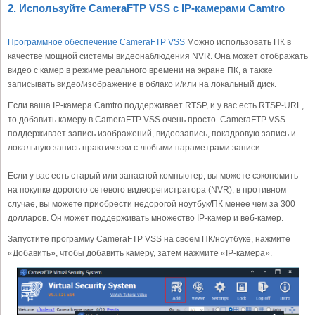
2. Используйте CameraFTP VSS с IP-камерами Camtro
Программное обеспечение CameraFTP VSS
Можно использовать ПК в
качестве мощной системы видеонаблюдения NVR. Она может отображать
видео с камер в режиме реального времени на экране ПК, а также
записывать видео/изображение в облако и/или на локальный диск.
Если ваша IP-камера Camtro поддерживает RTSP, и у вас есть RTSP-URL,
то добавить камеру в CameraFTP VSS очень просто. CameraFTP VSS
поддерживает запись изображений, видеозапись, покадровую запись и
локальную запись практически с любыми параметрами записи.
Если у вас есть старый или запасной компьютер, вы можете сэкономить
на покупке дорогого сетевого видеорегистратора (NVR); в противном
случае, вы можете приобрести недорогой ноутбук/ПК менее чем за 300
долларов. Он может поддерживать множество IP-камер и веб-камер.
Запустите программу CameraFTP VSS на своем ПК/ноутбуке, нажмите
«Добавить», чтобы добавить камеру, затем нажмите «IP-камера».