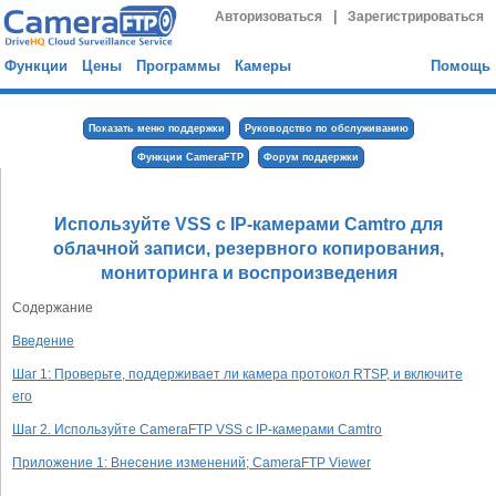
|
Авторизоваться
Зарегистрироваться
Функции
Цены
Программы
Камеры
Помощь
Показать меню поддержки
Руководство по обслуживанию
Функции CameraFTP
Форум поддержки
Используйте VSS с IP-камерами Camtro для
облачной записи, резервного копирования,
мониторинга и воспроизведения
Содержание
Введение
Шаг 1: Проверьте, поддерживает ли камера протокол RTSP, и включите
его
Шаг 2. Используйте CameraFTP VSS с IP-камерами Camtro
Приложение 1: Внесение изменений; CameraFTP Viewer