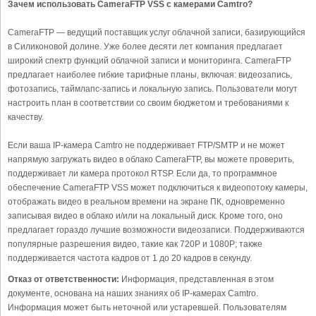
Зачем использовать CameraFTP VSS с камерами Camtro?
CameraFTP — ведущий поставщик услуг облачной записи, базирующийся
в Силиконовой долине. Уже более десяти лет компания предлагает
широкий спектр функций облачной записи и мониторинга. CameraFTP
предлагает наиболее гибкие тарифные планы, включая: видеозапись,
фотозапись, таймлапс-запись и локальную запись. Пользователи могут
настроить план в соответствии со своим бюджетом и требованиями к
качеству.
Если ваша IP-камера Camtro не поддерживает FTP/SMTP и не может
напрямую загружать видео в облако CameraFTP, вы можете проверить,
поддерживает ли камера протокол RTSP. Если да, то программное
обеспечение CameraFTP VSS может подключиться к видеопотоку камеры,
отображать видео в реальном времени на экране ПК, одновременно
записывая видео в облако и/или на локальный диск. Кроме того, оно
предлагает гораздо лучшие возможности видеозаписи. Поддерживаются
популярные разрешения видео, такие как 720P и 1080P; также
поддерживается частота кадров от 1 до 20 кадров в секунду.
Отказ от ответственности:
Информация, представленная в этом
документе, основана на наших знаниях об IP-камерах Camtro.
Информация может быть неточной или устаревшей. Пользователям