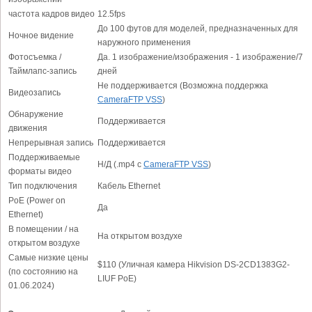
частота кадров видео
12.5fps
До 100 футов для моделей, предназначенных для
Ночное видение
наружного применения
Фотосъемка /
Да. 1 изображение/изображения - 1 изображение/7
Таймлапс-запись
дней
Не поддерживается (Возможна поддержка
Видеозапись
CameraFTP VSS
)
Обнаружение
Поддерживается
движения
Непрерывная запись
Поддерживается
Поддерживаемые
Н/Д (.mp4 с
CameraFTP VSS
)
форматы видео
Тип подключения
Кабель Ethernet
PoE (Power on
Да
Ethernet)
В помещении / на
На открытом воздухе
открытом воздухе
Самые низкие цены
$110 (Уличная камера Hikvision DS-2CD1383G2-
(по состоянию на
LIUF PoE)
01.06.2024)