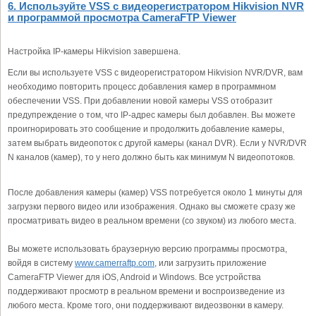
6. Используйте VSS с видеорегистратором Hikvision NVR
и программой просмотра CameraFTP Viewer
Настройка IP-камеры Hikvision завершена.
Если вы используете VSS с видеорегистратором Hikvision NVR/DVR, вам
необходимо повторить процесс добавления камер в программном
обеспечении VSS. При добавлении новой камеры VSS отобразит
предупреждение о том, что IP-адрес камеры был добавлен. Вы можете
проигнорировать это сообщение и продолжить добавление камеры,
затем выбрать видеопоток с другой камеры (канал DVR). Если у NVR/DVR
N каналов (камер), то у него должно быть как минимум N видеопотоков.
После добавления камеры (камер) VSS потребуется около 1 минуты для
загрузки первого видео или изображения. Однако вы сможете сразу же
просматривать видео в реальном времени (со звуком) из любого места.
Вы можете использовать браузерную версию программы просмотра,
войдя в систему
www.camerraftp.com
, или загрузить приложение
CameraFTP Viewer для iOS, Android и Windows. Все устройства
поддерживают просмотр в реальном времени и воспроизведение из
любого места. Кроме того, они поддерживают видеозвонки в камеру.