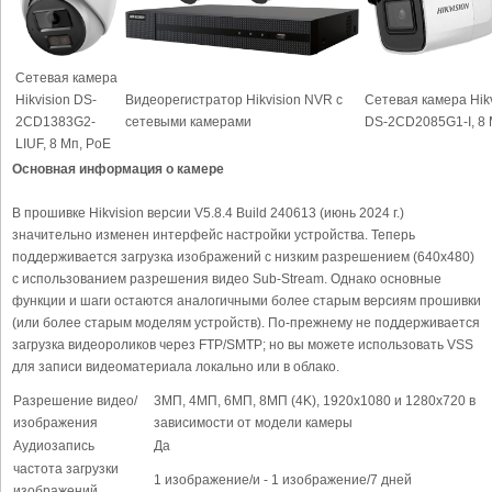
Сетевая камера
Hikvision DS-
Видеорегистратор Hikvision NVR с
Сетевая камера Hikv
2CD1383G2-
сетевыми камерами
DS-2CD2085G1-I, 8
LIUF, 8 Мп, PoE
Основная информация о камере
В прошивке Hikvision версии V5.8.4 Build 240613 (июнь 2024 г.)
значительно изменен интерфейс настройки устройства. Теперь
поддерживается загрузка изображений с низким разрешением (640x480)
с использованием разрешения видео Sub-Stream. Однако основные
функции и шаги остаются аналогичными более старым версиям прошивки
(или более старым моделям устройств). По-прежнему не поддерживается
загрузка видеороликов через FTP/SMTP; но вы можете использовать VSS
для записи видеоматериала локально или в облако.
Разрешение видео/
3МП, 4МП, 6МП, 8МП (4K), 1920x1080 и 1280x720 в
изображения
зависимости от модели камеры
Аудиозапись
Да
частота загрузки
1 изображение/и - 1 изображение/7 дней
изображений