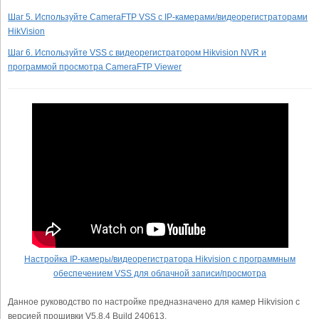
Шаг 5. Используйте CameraFTP VSS с IP-камерами/видеорегистраторами
HikVision
Шаг 6. Используйте VSS с видеорегистратором Hikvision NVR и
программой просмотра CameraFTP Viewer
Настройка IP-камеры/видеорегистратора Hikvision с программным
обеспечением VSS для облачной записи/просмотра
Данное руководство по настройке предназначено для камер Hikvision с
версией прошивки V5.8.4 Build 240613.