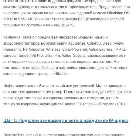
Отказ от ответственности:
Данный документ не предназначен для
замены руководства пользователя от производителя. Предоставленная
информация основана на наших знаниях о данной модели
Hikvision DS-
2CD1383G2-LIUF
Уличная сетевая камера PoE (с последней версией
прошивки по состоянию на июнь 2024 г.).
Компания Hikvision предлагает множество моделей камер и
видеорегистраторов, включая: серии AcuSense, ColorVu, DeepinView,
Panoramic, Performance, Wireless, Solar-Powered, Value Express, IP PTZ-
камеры, TandemVu Pro, Ultra, Pro, Value, Special, взрывозащищенные и
антикоррозийные серии, а также сетевые видеорегистраторы. Мы
считаем, что интерфейс и шаги настройки одинаковы для всех сетевых
камер и видеорегистраторов Hikvision.
Информация может быть неточной или устаревшей. Мы не проводили
полного тестирования этих камер. Пользователям следует обращаться к
производителю по всем вопросам, связанным с камерами, а к нам —
только по вопросам, касающимся CameraFTP (облачный сервис / FTP).
Шаг 1: Подключите камеру к сети и найдите её IP-адрес
Пожалуйста, следуйте инструкциям производителя для подключения