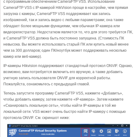
с программным обеспечением CameraFTP VSS. Использование
CameraFTP VSS с IP-камерой HikVision проще в настройке, чем прямая
загрузка с камеры; CameraFTP VSS поддерживает как запись
изображений, так и запись видео с любыми параметрами; она также
обладает более мощными функциями, чем обычная IP-камера или
видеорегистратор. Недостатком является то, что для этого требуется ПК,
и CameraFTP VSS должна быть постоянно запущена. (Стоимость ПК
невысока. Вы можете использовать старый ПК или купить новый менее
чем за 300 долларов; один ПК/ноутбук может поддерживать несколько
камер или веб-камер).
IP-камеры Hikvision поддерживают стандартный протокол ONVIF. Однако,
возможно, вам потребуется включить его вручную, а также добавить
учетную запись пользователя ONVIF для корректной работы.
Пожалуйста, ознакомьтесь с предыдущей главой.
Теперь запустите программу CameraFTP VSS, нажмите «Добавить»,
чтобы добавить камеру, затем нажмите «IP-камера». Затем нажмите
«Сканировать локальную сеть», чтобы найти IP-камеры в той же
локальной сети. VSS может очень быстро найти IP-камеру с помощью
протокола ONVIF. См. скриншот ниже: