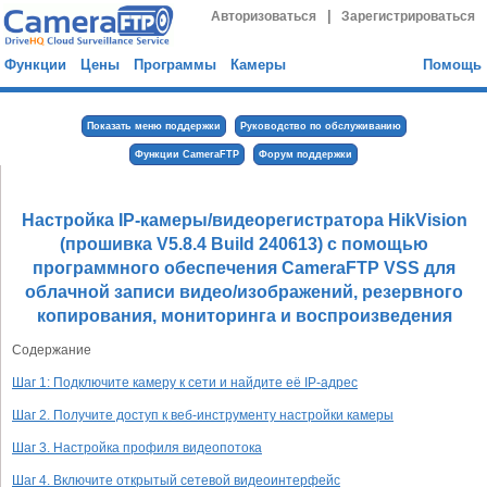
|
Авторизоваться
Зарегистрироваться
Функции
Цены
Программы
Камеры
Помощь
Показать меню поддержки
Руководство по обслуживанию
Функции CameraFTP
Форум поддержки
Настройка IP-камеры/видеорегистратора HikVision
(прошивка V5.8.4 Build 240613) с помощью
программного обеспечения CameraFTP VSS для
облачной записи видео/изображений, резервного
копирования, мониторинга и воспроизведения
Содержание
Шаг 1: Подключите камеру к сети и найдите её IP-адрес
Шаг 2. Получите доступ к веб-инструменту настройки камеры
Шаг 3. Настройка профиля видеопотока
Шаг 4. Включите открытый сетевой видеоинтерфейс