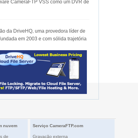
oftware CameraFTP VSS como um DVR de
o da DriveHQ, uma provedora líder de
fundada em 2003 e com sólida trajetória
em nuvem
Serviço CameraFTP.com
s de
Gravação externa