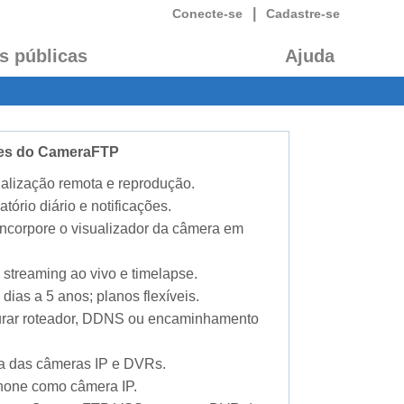
|
Conecte-se
Cadastre-se
s públicas
Ajuda
ades do CameraFTP
alização remota e reprodução.
atório diário e notificações.
 incorpore o visualizador da câmera em
 streaming ao vivo e timelapse.
dias a 5 anos; planos flexíveis.
gurar roteador, DDNS ou encaminhamento
ia das câmeras IP e DVRs.
phone como câmera IP.