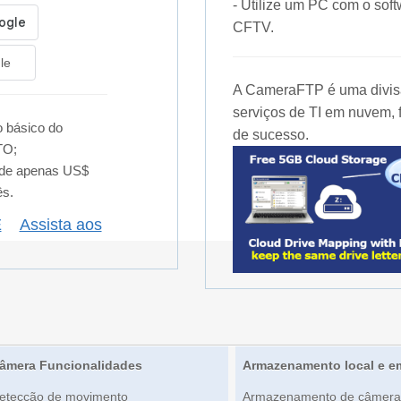
- Utilize um PC com o s
CFTV.
le
A CameraFTP é uma divisã
serviços de TI em nuvem, 
 básico do
de sucesso.
TO;
 de apenas US$
ês.
E
Assista aos
âmera Funcionalidades
Armazenamento local e 
etecção de movimento
Armazenamento de câmera