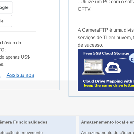
- Utilize um PC com o s
CFTV.
le
A CameraFTP é uma divisã
serviços de TI em nuvem, 
 básico do
de sucesso.
TO;
 de apenas US$
ês.
E
Assista aos
âmera Funcionalidades
Armazenamento local e 
etecção de movimento
Armazenamento de câmera