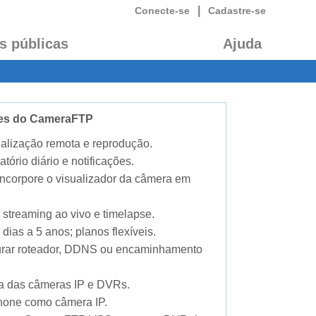
|
Conecte-se
Cadastre-se
s públicas
Ajuda
ades do CameraFTP
alização remota e reprodução.
atório diário e notificações.
 incorpore o visualizador da câmera em
 streaming ao vivo e timelapse.
dias a 5 anos; planos flexíveis.
gurar roteador, DDNS ou encaminhamento
ia das câmeras IP e DVRs.
phone como câmera IP.