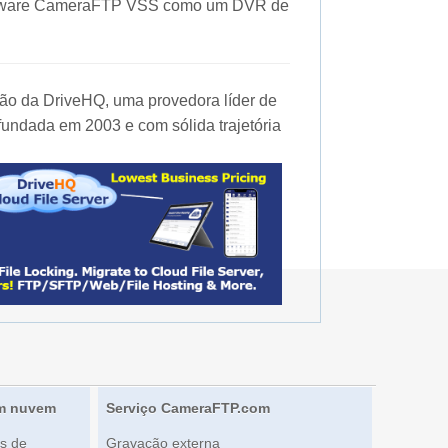
oftware CameraFTP VSS como um DVR de
o da DriveHQ, uma provedora líder de
fundada em 2003 e com sólida trajetória
em nuvem
Serviço CameraFTP.com
s de
Gravação externa